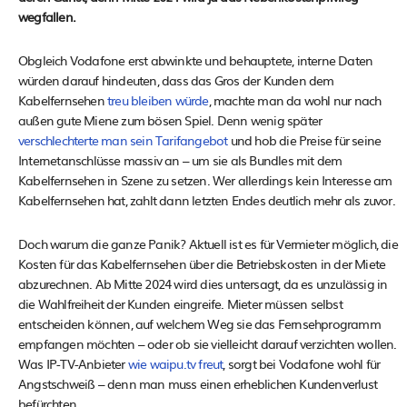
wegfallen.
Obgleich Vodafone erst abwinkte und behauptete, interne Daten
würden darauf hindeuten, dass das Gros der Kunden dem
Kabelfernsehen
treu bleiben würde
, machte man da wohl nur nach
außen gute Miene zum bösen Spiel. Denn wenig später
verschlechterte man sein Tarifangebot
und hob die Preise für seine
Internetanschlüsse massiv an – um sie als Bundles mit dem
Kabelfernsehen in Szene zu setzen. Wer allerdings kein Interesse am
Kabelfernsehen hat, zahlt dann letzten Endes deutlich mehr als zuvor.
Doch warum die ganze Panik? Aktuell ist es für Vermieter möglich, die
Kosten für das Kabelfernsehen über die Betriebskosten in der Miete
abzurechnen. Ab Mitte 2024 wird dies untersagt, da es unzulässig in
die Wahlfreiheit der Kunden eingreife. Mieter müssen selbst
entscheiden können, auf welchem Weg sie das Fernsehprogramm
empfangen möchten – oder ob sie vielleicht darauf verzichten wollen.
Was IP-TV-Anbieter
wie waipu.tv freut
, sorgt bei Vodafone wohl für
Angstschweiß – denn man muss einen erheblichen Kundenverlust
befürchten.