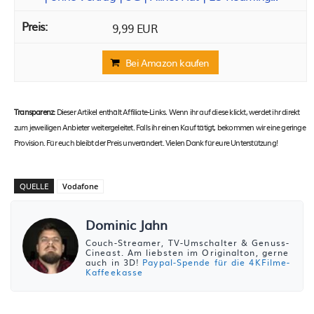
9,99 EUR
Bei Amazon kaufen
Transparenz:
Dieser Artikel enthält Affiliate-Links. Wenn ihr auf diese klickt, werdet ihr direkt
zum jeweiligen Anbieter weitergeleitet. Falls ihr einen Kauf tätigt, bekommen wir eine geringe
Provision. Für euch bleibt der Preis unverändert. Vielen Dank für eure Unterstützung!
QUELLE
Vodafone
Dominic Jahn
Couch-Streamer, TV-Umschalter & Genuss-
Cineast. Am liebsten im Originalton, gerne
auch in 3D!
Paypal-Spende für die 4KFilme-
Kaffeekasse