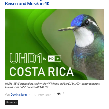
Reisen und Musik in 4K
HIGH VIEW präsentiert noch mehr 4K Inhalte auf UHD1 by HD+, unter anderem
Dokus von PLANET und WAIDWERK
2
Von
Dominic Jahn
19. März 2019
Fernsehen