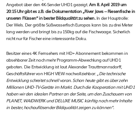
Angebot über den 4K-Sender UHD1 gezeigt.
Am 8. April 2019 um
20:15 Uhr gibt es z.B. die Dokumentation „River Jaws – Riesenfische in
unseren Flüssen“ in bester Bildqualität zu sehen.
In der Hauptrolle:
Der Wels. Der größte Süßwasserfisch Europas kann bis zu drei Meter
lang werden und bringt bis zu 150kg auf die Fischwaage. Sicherlich
nicht nur für Fischer eine interessante Doku.
Besitzer eines 4K Fernsehers mit HD+ Abonnement bekommen in
absehbarer Zeit noch mehr Programm-Abwechlung auf UHD1
geboten. Die Entwicklung ist laut Alexander Trauttmannsdorff,
Geschäftsführer von HIGH VIEW nachvollziehbar:
„Die technische
Entwicklung schreitet schnell voran. Schon heute gibt es über zehn
Millionen UHD-TV-Geräte im Markt. Durch die Kooperation mit UHD1
haben wir den idealen Partner an der Seite, um den Zuschauern von
PLANET, WAIDWERK und DELUXE MUSIC künftig noch mehr Inhalte
in bester, hochauflösender Bildqualität zeigen zu können“.