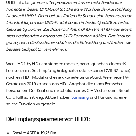
UHD-Inhalte:
„Immer öfter produzieren immer mehr Sender ihre
Formate in bester UHD-Qualität. Die erste Wahl bei der Ausstrahlung
ist aktuell UHD1. Denn bei uns finden die Sender eine hervorragende
Infrastruktur, um ihre UHD-Produktionen in bester Qualität zu testen.
Gleichzeitig können Zuschauer auf ihrem UHD-TV mit HD+ aus einem
stets wachsenden Angebot an UHD-Formaten wählen. Das ist auch
gut so, denn die Zuschauer schätzen die Entwicklung und fordern die
bessere Bildqualität vermehrt ein.“
Wer UHD1 by HD+ empfangen möchte, benötigt neben einem 4K
Fernseher mit Sat-Empfang (integrierter oder externer DVB-S2 Tuner)
noch ein HD+ Modul und eine aktivierte Smart-Card. Viele neue TV-
Geräte aus 2019 können das HD+ Angebot direkt am Fernseher
freischalten. Der Kauf und installation eines CI+ Moduls samt Smart-
Card fällt somit weg. Aktuell haben
Samsung
und Panasonic eine
solche Funktion vorgestellt.
Die Empfangsparameter von UHD1:
Satellit: ASTRA 19,2° Ost