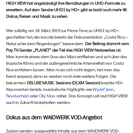
HIGH VIEW hat angekündigt ihre Bemühungen in UHD-Formate zu
erweitern. Auf dem Sender UHD1 by HD+ gibt es bald noch mehr 4K
Dokus, Reisen und Musik zu sehen.
Wer zufällig am 18. März 2019 zur Prime-Time zu UHD1 by HD+
geschalten hat, der konnte bereits die Dokumentation „Costa Rica –
Natur unter dem Regenbogen“ bewundern.
Der Beitrag stammt vom
Pay TV-Sender „PLANET“ der Teil des HIGH VIEW Netzwerkes ist
.
Man konnte etwas dem Grau des März entfliehen und sich über das
tropische Klima und die außergewöhnliche Artenvielfalt von Costa
Rica entführen lassen. Man muss sich nicht ärgern, hat man das
Event verpasst, denn es werden noch viele weitere Folgen. Die
bekannten
DELUXE MUSIC Sessions (DLXM Session)
brachte HD+
Abonnenten bereits musikalische Highlights wie
Wyclef Jean
,
Revolverheld
oder
Olly Murs
näher. Das Konzept soll laut HIGH VIEW
auch in Zukunft beibehalten werden.
Dokus aus dem WAIDWERK VOD-Angebot
Zudem werden ausgewählte Inhalte aus dem WAIDWERK VOD-