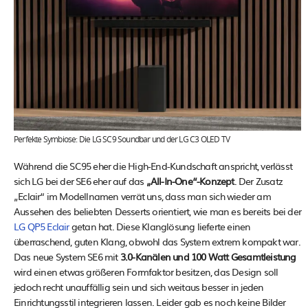
Perfekte Symbiose: Die LG SC9 Soundbar und der LG C3 OLED TV
Während die SC95 eher die High-End-Kundschaft anspricht, verlässt
sich LG bei der SE6 eher auf das
„All-In-One“-Konzept
. Der Zusatz
„Eclair“ im Modellnamen verrät uns, dass man sich wieder am
Aussehen des beliebten Desserts orientiert, wie man es bereits bei der
LG QP5 Eclair
getan hat. Diese Klanglösung lieferte einen
überraschend, guten Klang, obwohl das System extrem kompakt war.
Das neue System SE6 mit
3.0-Kanälen und 100 Watt Gesamtleistung
wird einen etwas größeren Formfaktor besitzen, das Design soll
jedoch recht unauffällig sein und sich weitaus besser in jeden
Einrichtungsstil integrieren lassen. Leider gab es noch keine Bilder