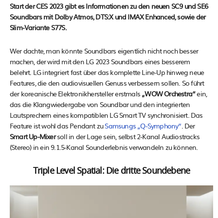
Start der CES 2023 gibt es Informationen zu den neuen SC9 und SE6
Soundbars mit Dolby Atmos, DTS:X und IMAX Enhanced, sowie der
Slim-Variante S77S.
Wer dachte, man könnte Soundbars eigentlich nicht noch besser
machen, der wird mit den LG 2023 Soundbars eines besserem
belehrt. LG integriert fast über das komplette Line-Up hinweg neue
Features, die den audiovisuellen Genuss verbessern sollen. So führt
der koreanische Elektronikhersteller erstmals
„WOW Orchestra“
ein,
das die Klangwiedergabe von Soundbar und den integrierten
Lautsprechern eines kompatiblen LG Smart TV synchronisiert. Das
Feature ist wohl das Pendant zu
Samsungs „Q-Symphony“
. Der
Smart Up-Mixer
soll in der Lage sein, selbst 2-Kanal Audiostracks
(Stereo) in ein 9.1.5-Kanal Sounderlebnis verwandeln zu können.
Triple Level Spatial: Die dritte Soundebene