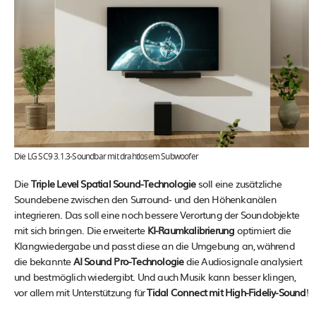
Die LG SC9 3.1.3-Soundbar mit drahtlosem Subwoofer
Die
Triple Level Spatial Sound-Technologie
soll eine zusätzliche
Soundebene zwischen den Surround- und den Höhenkanälen
integrieren. Das soll eine noch bessere Verortung der Soundobjekte
mit sich bringen. Die erweiterte
KI-Raumkalibrierung
optimiert die
Klangwiedergabe und passt diese an die Umgebung an, während
die bekannte
AI Sound Pro-Technologie
die Audiosignale analysiert
und bestmöglich wiedergibt. Und auch Musik kann besser klingen,
vor allem mit Unterstützung für
Tidal Connect mit High-Fideliy-Sound
!