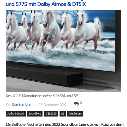
und S77S mit Dolby Atmos & DTS:X
Die LG 2023 Soundbar Neuheiten SC9, SE6 und S77S
0
Von
Dominic Jahn
27. Dezember 2022
Audio & Sound
Soundbars
CES 2025
LG
Neuheiten
LG stellt die Neuheiten des 2023 Soundbar Line-ups vor. Kurz vor dem