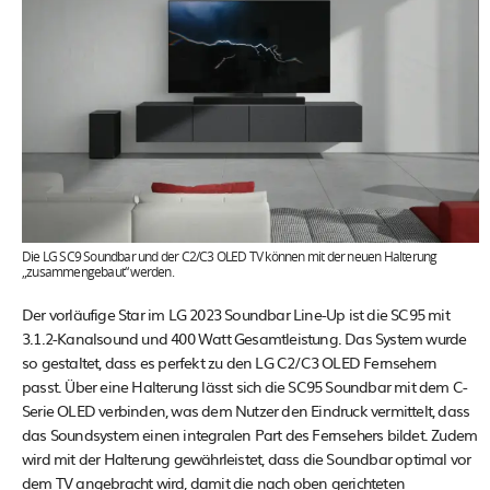
Die LG SC9 Soundbar und der C2/C3 OLED TV können mit der neuen Halterung
„zusammengebaut“ werden.
Der vorläufige Star im LG 2023 Soundbar Line-Up ist die SC95 mit
3.1.2-Kanalsound und 400 Watt Gesamtleistung. Das System wurde
so gestaltet, dass es perfekt zu den LG C2/C3 OLED Fernsehern
passt. Über eine Halterung lässt sich die SC95 Soundbar mit dem C-
Serie OLED verbinden, was dem Nutzer den Eindruck vermittelt, dass
das Soundsystem einen integralen Part des Fernsehers bildet. Zudem
wird mit der Halterung gewährleistet, dass die Soundbar optimal vor
dem TV angebracht wird, damit die nach oben gerichteten