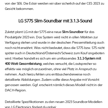
von der SE6. Die Eclair werden wir aber sicherlich auf der CES 2023 zu
Gesicht bekommen.
LG S77S Slim-Soundbar mit 3.1.3-Sound
Zuletzt plant LG mit der S77S eine neue
Slim-Soundbar
für das
Produktjahr 2023 ein. Das System wird nicht in allen Märkten zur
Verfügung stehen und wurde in der deutschen Pressemitteilung auch
noch nicht erwähnt. Was nicht bedeutet, dass die S77S bzw. S7S nicht
später auch in Deutschland/Österreich/Schweiz zum Kauf angeboten
wird. Hierbei handelt es sich um ein umfassendes
3.1.2-System mit
400 Watt Gesamtleistung
, welches versucht, die Lautsprecher so
effektiv wie möglich anzuordnen, ohne viel Platz in Anspruch zu
nehmen. Auch hierzu fehlen uns enttäuschenderweise noch
detaillierte Abbildungen. Zudem sollte diese Angabe mit Vorsicht
genossen werden. Ggf. erscheint nämlich dieses Modell nicht in der
DACH-Region.
Detaillierte Spezifikationen zu den neuen 2023 Soundbar-Modellen
von LG Electronics findest du anbei: