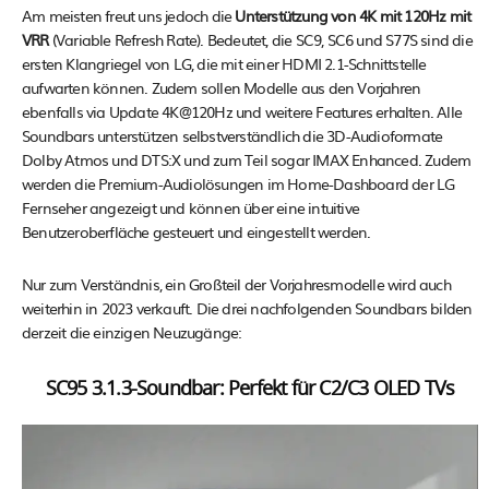
Am meisten freut uns jedoch die
Unterstützung von 4K mit 120Hz mit
VRR
(Variable Refresh Rate). Bedeutet, die SC9, SC6 und S77S sind die
ersten Klangriegel von LG, die mit einer HDMI 2.1-Schnittstelle
aufwarten können. Zudem sollen Modelle aus den Vorjahren
ebenfalls via Update 4K@120Hz und weitere Features erhalten. Alle
Soundbars unterstützen selbstverständlich die 3D-Audioformate
Dolby Atmos und DTS:X und zum Teil sogar IMAX Enhanced. Zudem
werden die Premium-Audiolösungen im Home-Dashboard der LG
Fernseher angezeigt und können über eine intuitive
Benutzeroberfläche gesteuert und eingestellt werden.
Nur zum Verständnis, ein Großteil der Vorjahresmodelle wird auch
weiterhin in 2023 verkauft. Die drei nachfolgenden Soundbars bilden
derzeit die einzigen Neuzugänge:
SC95 3.1.3-Soundbar: Perfekt für C2/C3 OLED TVs