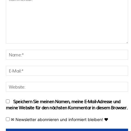
Kommentar:
N
E
M
W
Speichern Sie meinen Namen, meine E-Mail-Adresse und
meine Website für den nächsten Kommentar in diesem Browser.
✉ Newsletter abonnieren und informiert bleiben! ♥