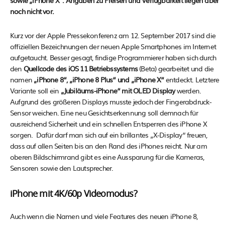
sowie „iPhone X“. Angaben zu Preisen und Verfügbarkeit liegen aber
noch nicht vor.
Kurz vor der Apple Pressekonferenz am 12. September 2017 sind die
offiziellen Bezeichnungen der neuen Apple Smartphones im Internet
aufgetaucht. Besser gesagt, findige Programmierer haben sich durch
den
Quellcode des iOS 11 Betriebssystems
(Beta) gearbeitet und die
namen
„iPhone 8“, „iPhone 8 Plus“ und „iPhone X“
entdeckt. Letztere
Variante soll ein
„Jubiläums-iPhone“ mit OLED Display
werden.
Aufgrund des größeren Displays musste jedoch der Fingerabdruck-
Sensor weichen. Eine neu Gesichtserkennung soll demnach für
ausreichend Sicherheit und ein schnellen Entsperren des iPhone X
sorgen. Dafür darf man sich auf ein brillantes „X-Display“ freuen,
dass auf allen Seiten bis an den Rand des iPhones reicht. Nur am
oberen Bildschirmrand gibt es eine Aussparung für die Kameras,
Sensoren sowie den Lautsprecher.
iPhone mit 4K/60p Videomodus?
Auch wenn die Namen und viele Features des neuen iPhone 8,