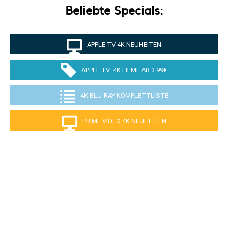
Beliebte Specials:
APPLE TV 4K NEUHEITEN
APPLE TV: 4K FILME AB 3.99€
4K BLU-RAY KOMPLETTLISTE
PRIME VIDEO 4K NEUHEITEN