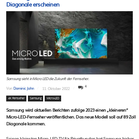
Diagonale erscheinen
Samsung sieht in Micro LED die Zukunft der Fernseher.
4
Von
Dominic Jahn
11. Oktober 2022
4K Fernseher
Samsung
Micro-LED
Samsung wird aktuellen Berichten zufolge 2023 einen „kleineren“
Micro-LED-Fernseher veröffentlichen. Das neue Modell soll auf 89 Zoll
Diagonale kommen.
Seinen kleinsten Micro-LED-TV für Privatkunden hat Samsung bisher