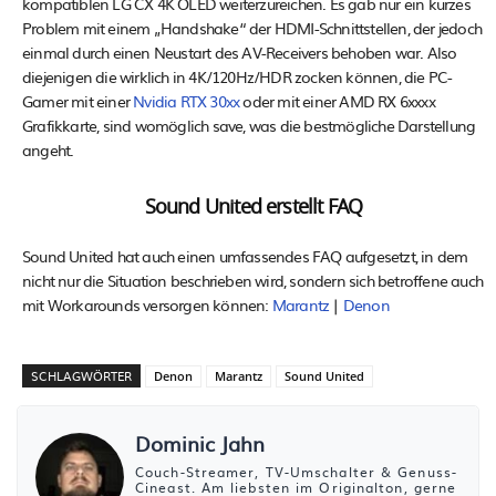
kompatiblen LG CX 4K OLED weiterzureichen. Es gab nur ein kurzes
Problem mit einem „Handshake“ der HDMI-Schnittstellen, der jedoch
einmal durch einen Neustart des AV-Receivers behoben war. Also
diejenigen die wirklich in 4K/120Hz/HDR zocken können, die PC-
Gamer mit einer
Nvidia RTX 30xx
oder mit einer AMD RX 6xxxx
Grafikkarte, sind womöglich save, was die bestmögliche Darstellung
angeht.
Sound United erstellt FAQ
Sound United hat auch einen umfassendes FAQ aufgesetzt, in dem
nicht nur die Situation beschrieben wird, sondern sich betroffene auch
mit Workarounds versorgen können:
Marantz
|
Denon
SCHLAGWÖRTER
Denon
Marantz
Sound United
Dominic Jahn
Couch-Streamer, TV-Umschalter & Genuss-
Cineast. Am liebsten im Originalton, gerne