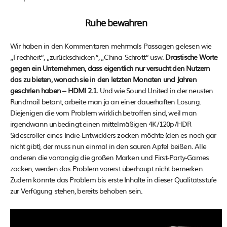
Ruhe bewahren
Wir haben in den Kommentaren mehrmals Passagen gelesen wie
„Frechheit“, „zurückschicken“, „China-Schrott“ usw.
Drastische Worte
gegen ein Unternehmen, dass eigentlich nur versucht den Nutzern
das zu bieten, wonach sie in den letzten Monaten und Jahren
geschrien haben – HDMI 2.1.
Und wie Sound United in der neusten
Rundmail betont, arbeite man ja an einer dauerhaften Lösung.
Diejenigen die vom Problem wirklich betroffen sind, weil man
irgendwann unbedingt einen mittelmäßigen 4K/120p/HDR
Sidescroller eines Indie-Entwicklers zocken möchte (den es noch gar
nicht gibt), der muss nun einmal in den sauren Apfel beißen. Alle
anderen die vorrangig die großen Marken und First-Party-Games
zocken, werden das Problem vorerst überhaupt nicht bemerken.
Zudem könnte das Problem bis erste Inhalte in dieser Qualitätsstufe
zur Verfügung stehen, bereits behoben sein.