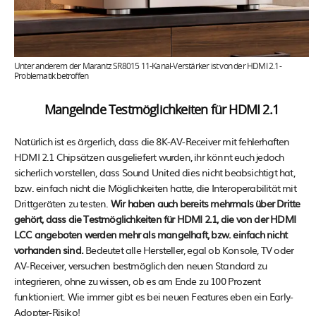
Unter anderem der Marantz SR8015 11-Kanal-Verstärker ist von der HDMI 2.1-
Problematik betroffen
Mangelnde Testmöglichkeiten für HDMI 2.1
Natürlich ist es ärgerlich, dass die 8K-AV-Receiver mit fehlerhaften
HDMI 2.1 Chipsätzen ausgeliefert wurden, ihr könnt euch jedoch
sicherlich vorstellen, dass Sound United dies nicht beabsichtigt hat,
bzw. einfach nicht die Möglichkeiten hatte, die Interoperabilität mit
Drittgeräten zu testen.
Wir haben auch bereits mehrmals über Dritte
gehört, dass die Testmöglichkeiten für HDMI 2.1, die von der HDMI
LCC angeboten werden mehr als mangelhaft, bzw. einfach nicht
vorhanden sind.
Bedeutet alle Hersteller, egal ob Konsole, TV oder
AV-Receiver, versuchen bestmöglich den neuen Standard zu
integrieren, ohne zu wissen, ob es am Ende zu 100 Prozent
funktioniert. Wie immer gibt es bei neuen Features eben ein Early-
Adopter-Risiko!