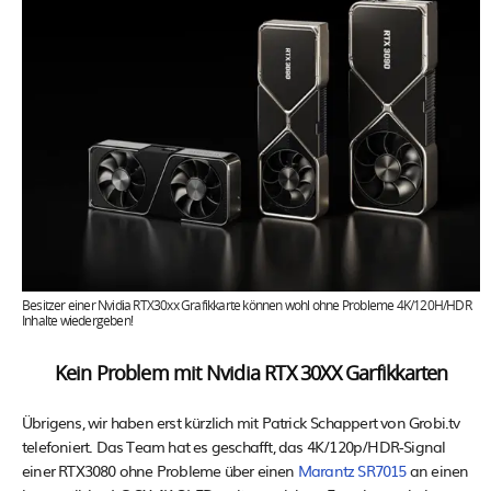
Besitzer einer Nvidia RTX30xx Grafikkarte können wohl ohne Probleme 4K/120H/HDR
Inhalte wiedergeben!
Kein Problem mit Nvidia RTX 30XX Garfikkarten
Übrigens, wir haben erst kürzlich mit Patrick Schappert von Grobi.tv
telefoniert. Das Team hat es geschafft, das 4K/120p/HDR-Signal
einer RTX3080 ohne Probleme über einen
Marantz SR7015
an einen