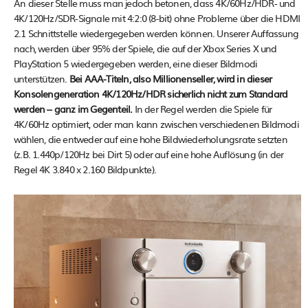
An dieser Stelle muss man jedoch betonen, dass 4K/60Hz/HDR- und
4K/120Hz/SDR-Signale mit 4:2:0 (8-bit) ohne Probleme über die HDMI
2.1 Schnittstelle wiedergegeben werden können. Unserer Auffassung
nach, werden über 95% der Spiele, die auf der Xbox Series X und
PlayStation 5 wiedergegeben werden, eine dieser Bildmodi
unterstützen.
Bei AAA-Titeln, also Millionenseller, wird in dieser
Konsolengeneration 4K/120Hz/HDR sicherlich nicht zum Standard
werden – ganz im Gegenteil.
In der Regel werden die Spiele für
4K/60Hz optimiert, oder man kann zwischen verschiedenen Bildmodi
wählen, die entweder auf eine hohe Bildwiederholungsrate setzten
(z.B. 1.440p/120Hz bei Dirt 5) oder auf eine hohe Auflösung (in der
Regel 4K 3.840 x 2.160 Bildpunkte).