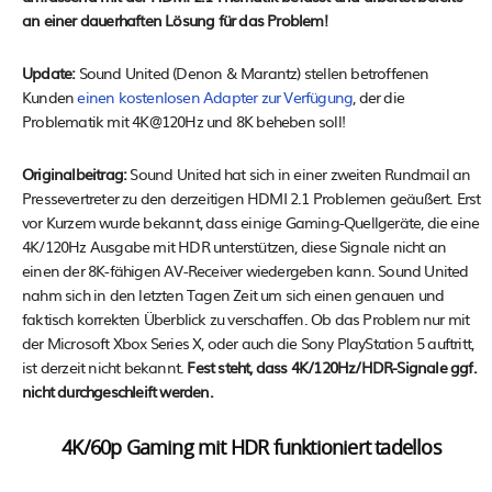
an einer dauerhaften Lösung für das Problem!
Update:
Sound United (Denon & Marantz) stellen betroffenen
Kunden
einen kostenlosen Adapter zur Verfügung
, der die
Problematik mit 4K@120Hz und 8K beheben soll!
Originalbeitrag:
Sound United hat sich in einer zweiten Rundmail an
Pressevertreter zu den derzeitigen HDMI 2.1 Problemen geäußert. Erst
vor Kurzem wurde bekannt, dass einige Gaming-Quellgeräte, die eine
4K/120Hz Ausgabe mit HDR unterstützen, diese Signale nicht an
einen der 8K-fähigen AV-Receiver wiedergeben kann. Sound United
nahm sich in den letzten Tagen Zeit um sich einen genauen und
faktisch korrekten Überblick zu verschaffen. Ob das Problem nur mit
der Microsoft Xbox Series X, oder auch die Sony PlayStation 5 auftritt,
ist derzeit nicht bekannt.
Fest steht, dass 4K/120Hz/HDR-Signale ggf.
nicht durchgeschleift werden.
4K/60p Gaming mit HDR funktioniert tadellos