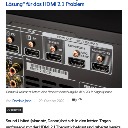
Lösung“ für das HDMI 2.1 Problem
Denon & Marantz liefern eine Problembehebung für 4K/120Hz Singalquellen
26
Von
Dominic Jahn
29. Oktober 2020
AV Receiver
Sound United (Marantz, Denon) hat sich in den letzten Tagen
umfassend mit der HDMI 2.1 Thematik befasst und arbeitet bereits