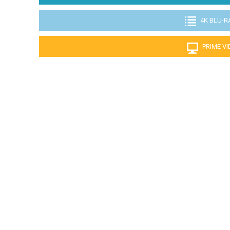
4K BLU-R
PRIME V