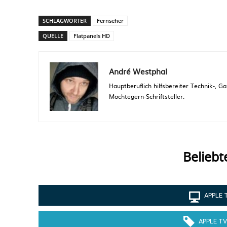
SCHLAGWÖRTER
Fernseher
QUELLE
Flatpanels HD
André Westphal
Hauptberuflich hilfsbereiter Technik-,
Möchtegern-Schriftsteller.
Beliebt
APPLE 
APPLE TV