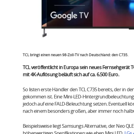
TCL bringt einen neuen 98-Zoll-TV nach Deutschland: den C735.
TCL veröffentlicht in Europa sein neues Fernsehgerät T
mit 4K-Auflösung beläuft sich auf ca. 6.500 Euro.
So listen erste Händler den TCL C735 bereits, der in d
gekommen ist. Eine Mini-LED-Hintergrundbeleuchtung k
jedoch auf eine FALD-Beleuchtung setzen. Eventuell k
nach einem besonders großen, aber immer noch halbw
Beispielsweise liegt Samsungs Alternative, der Neo QLE
höherwertigen Spezifikationen wie eben Mini LED.
LGs 