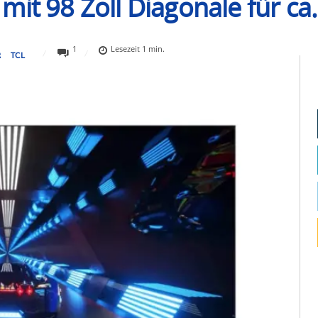
it 98 Zoll Diagonale für ca
1
Lesezeit
1
min.
R
TCL