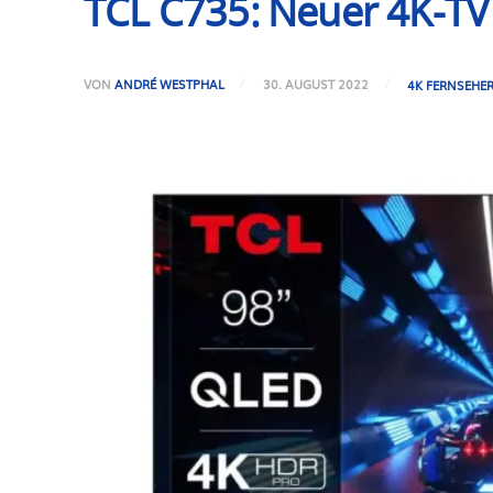
TCL C735: Neuer 4K-TV m
VON
ANDRÉ WESTPHAL
30. AUGUST 2022
4K FERNSEHE