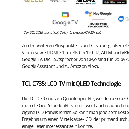
Der TCL C735 wartet mit Dolby Vision und HDR10+ auf.
Zu den weiteren Pluspunkten von TCLs übergroßem 4
Vision sowie HDMI 2.1 mit 4K bei 120 HZ, ALLM und VR
Google TV. Die Lautsprecher von Okyo sind für Dolby A
Google Assistant und zu Amazon Alexa.
TCL C735: LCD-TV mit QLED-Technologie
Die TCL C735 nutzen Quantenpunkte, werden also als Q
man die Größe bedenkt, kommt wohl auch dadurch zus
eigene LCD-Panels fertigt. So kann man jene sehr koste
Ergebnis um einen Mittelklasse-LCD, der primär durch s
einige Leser interessant sein könnte.