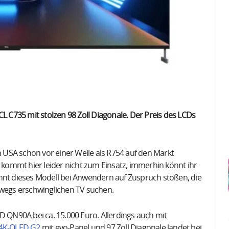
CL C735 mit stolzen 98 Zoll Diagonale. Der Preis des LCDs
en USA schon vor einer Weile als R754 auf den Markt
ommt hier leider nicht zum Einsatz, immerhin könnt ihr
önnt dieses Modell bei Anwendern auf Zuspruch stoßen, die
egs erschwinglichen TV suchen.
D QN90A bei ca. 15.000 Euro. Allerdings auch mit
4K-OLED G2
mit evo-Panel und 97 Zoll Diagonale landet bei