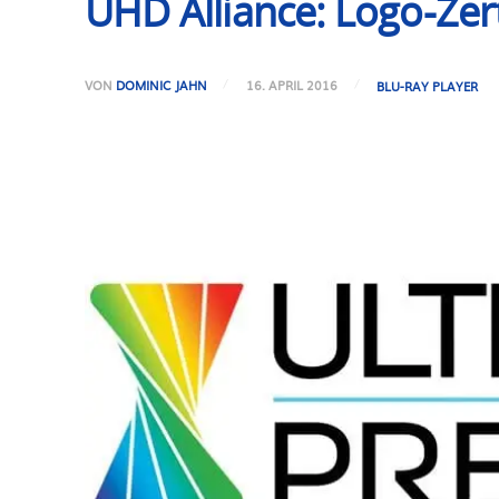
UHD Alliance: Logo-Zert
VON
DOMINIC JAHN
16. APRIL 2016
BLU-RAY PLAYER