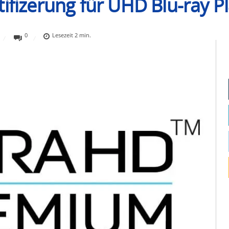
ifizerung für UHD Blu-ray P
0
Lesezeit
2
min.