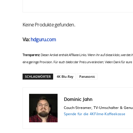
Keine Produkte gefunden.
Via:
hdguru.com
Transparenz:
Dieser Artikel enthält Affiliate-Links. Wenn ihr auf diese klickt, werdet
eine geringe Provision. Für euch bleibt der Preis unverändert. Vielen Dank für eure
SCHLAGWÖRTER
4K Blu-Ray
Panasonic
Dominic Jahn
Couch-Streamer, TV-Umschalter & Genuss
Spende für die 4KFilme-Kaffeekasse