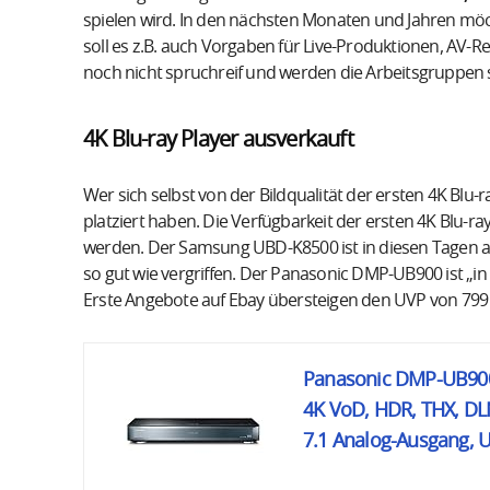
spielen wird. In den nächsten Monaten und Jahren möch
soll es z.B. auch Vorgaben für Live-Produktionen, AV-
noch nicht spruchreif und werden die Arbeitsgruppen 
4K Blu-ray Player ausverkauft
Wer sich selbst von der Bildqualität der ersten 4K Blu-
platziert haben. Die Verfügbarkeit der ersten 4K Blu-ra
werden. Der Samsung UBD-K8500 ist in diesen Tagen an
so gut wie vergriffen. Der Panasonic DMP-UB900 ist „in 
Erste Angebote auf Ebay übersteigen den UVP von 799
Panasonic DMP-UB900EG
4K VoD, HDR, THX, DL
7.1 Analog-Ausgang, 