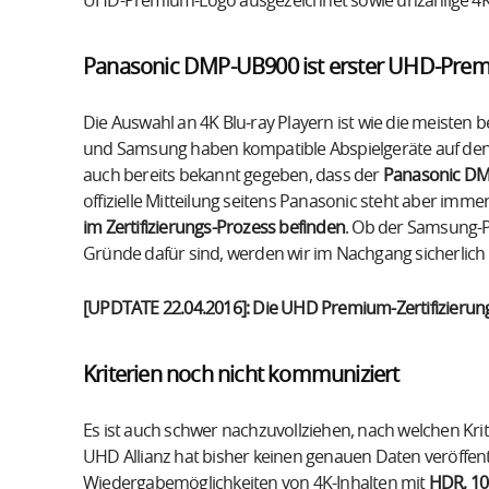
UHD-Premium-Logo ausgezeichnet sowie unzählige 4K 
Panasonic DMP-UB900 ist erster UHD-Prem
Die Auswahl an 4K Blu-ray Playern ist wie die meisten 
und Samsung haben kompatible Abspielgeräte auf den 
auch bereits bekannt gegeben, dass der
Panasonic DM
offizielle Mitteilung seitens Panasonic steht aber imm
im Zertifizierungs-Prozess befinden
. Ob der Samsung-P
Gründe dafür sind, werden wir im Nachgang sicherlich 
[UPDTATE 22.04.2016]: Die UHD Premium-Zertifizierung 
Kriterien noch nicht kommuniziert
Es ist auch schwer nachzuvollziehen, nach welchen Krite
UHD Allianz hat bisher keinen genauen Daten veröffen
Wiedergabemöglichkeiten von 4K-Inhalten mit
HDR, 10