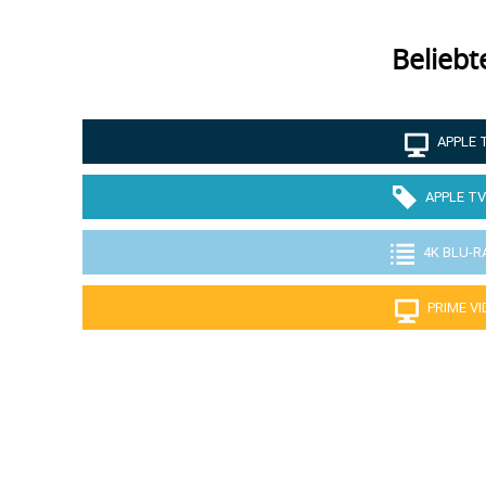
Beliebt
APPLE 
APPLE TV
4K BLU-R
PRIME V