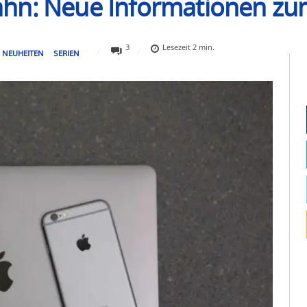
ahn: Neue Informationen z
3
Lesezeit
2
min.
NEUHEITEN
SERIEN