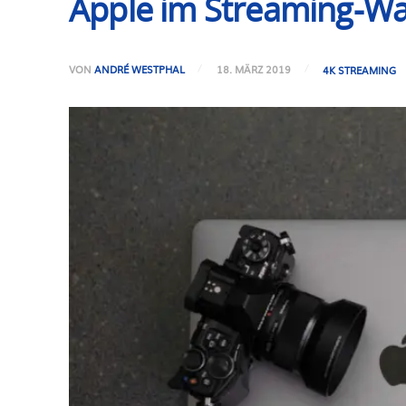
Apple im Streaming-W
VON
ANDRÉ WESTPHAL
18. MÄRZ 2019
4K STREAMING