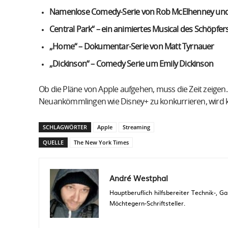
Namenlose Comedy-Serie von Rob McElhenney und 
Central Park“ – ein animiertes Musical des Schöpfe
„Home“ – Dokumentar-Serie von Matt Tyrnauer
„Dickinson“ – Comedy Serie um Emily Dickinson
Ob die Pläne von Apple aufgehen, muss die Zeit zeigen
Neuankömmlingen wie Disney+ zu konkurrieren, wird kei
SCHLAGWÖRTER
Apple
Streaming
QUELLE
The New York Times
André Westphal
Hauptberuflich hilfsbereiter Technik-,
Möchtegern-Schriftsteller.