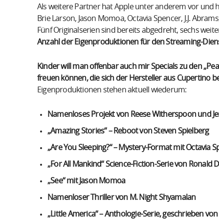
Als weitere Partner hat Apple unter anderem vor und 
Brie Larson, Jason Momoa, Octavia Spencer, J.J. Abram
Fünf Originalserien sind bereits abgedreht, sechs weit
Anzahl der Eigenproduktionen für den Streaming-Dienst
Kinder will man offenbar auch mir Specials zu den „Pe
freuen können, die sich der Hersteller aus Cupertino b
Eigenproduktionen stehen aktuell wiederum:
Namenloses Projekt von Reese Witherspoon und Jen
„Amazing Stories“ – Reboot von Steven Spielberg
„Are You Sleeping?“ – Mystery-Format mit Octavia 
„For All Mankind“ Science-Fiction-Serie von Ronald 
„See“ mit Jason Momoa
Namenloser Thriller von M. Night Shyamalan
„Little America“ – Anthologie-Serie, geschrieben vo