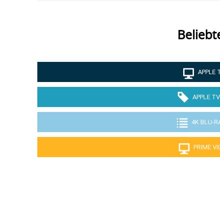
Beliebt
APPLE 
APPLE TV
4K BLU-R
PRIME V