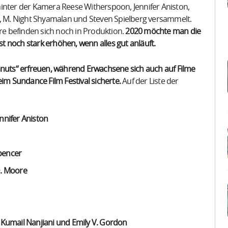
hinter der Kamera Reese Witherspoon, Jennifer Aniston,
s, M. Night Shyamalan und Steven Spielberg versammelt.
ere befinden sich noch in Produktion.
2020 möchte man die
 noch stark erhöhen, wenn alles gut anläuft.
anuts“ erfreuen, während Erwachsene sich auch auf Filme
eim Sundance Film Festival sicherte.
Auf der Liste der
nifer Aniston
Spencer
D. Moore
n Kumail Nanjiani und Emily V. Gordon