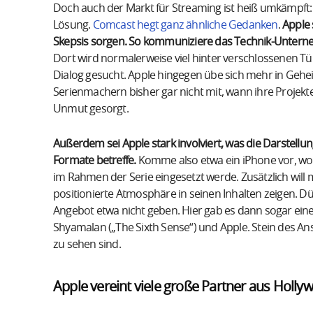
Doch auch der Markt für Streaming ist heiß umkämpft:
Lösung.
Comcast hegt ganz ähnliche Gedanken
.
Apple 
Skepsis sorgen. So kommuniziere das Technik-Unterneh
Dort wird normalerweise viel hinter verschlossenen T
Dialog gesucht. Apple hingegen übe sich mehr in Gehei
Serienmachern bisher gar nicht mit, wann ihre Projek
Unmut gesorgt.
Außerdem sei Apple stark involviert, was die Darstellu
Formate betreffe.
Komme also etwa ein iPhone vor, w
im Rahmen der Serie eingesetzt werde. Zusätzlich will m
positionierte Atmosphäre in seinen Inhalten zeigen. Dü
Angebot etwa nicht geben. Hier gab es dann sogar ei
Shyamalan („The Sixth Sense“) und Apple. Stein des Ans
zu sehen sind.
Apple vereint viele große Partner aus Holly