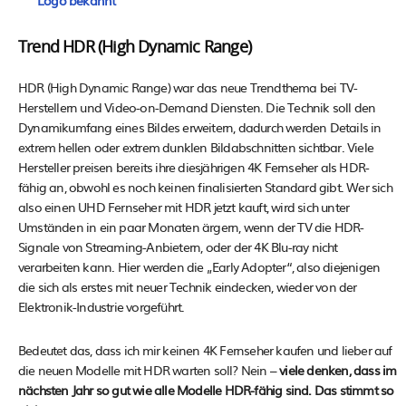
Logo bekannt
Trend HDR (High Dynamic Range)
HDR (High Dynamic Range) war das neue Trendthema bei TV-
Herstellern und Video-on-Demand Diensten. Die Technik soll den
Dynamikumfang eines Bildes erweitern, dadurch werden Details in
extrem hellen oder extrem dunklen Bildabschnitten sichtbar. Viele
Hersteller preisen bereits ihre diesjährigen 4K Fernseher als HDR-
fähig an, obwohl es noch keinen finalisierten Standard gibt. Wer sich
also einen UHD Fernseher mit HDR jetzt kauft, wird sich unter
Umständen in ein paar Monaten ärgern, wenn der TV die HDR-
Signale von Streaming-Anbietern, oder der 4K Blu-ray nicht
verarbeiten kann. Hier werden die „Early Adopter“, also diejenigen
die sich als erstes mit neuer Technik eindecken, wieder von der
Elektronik-Industrie vorgeführt.
Bedeutet das, dass ich mir keinen 4K Fernseher kaufen und lieber auf
die neuen Modelle mit HDR warten soll? Nein –
viele denken, dass im
nächsten Jahr so gut wie alle Modelle HDR-fähig sind. Das stimmt so