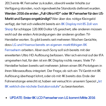
2013 erste 4K Fernseher zu kaufen, obwohl weder Inhalte zur
Verfügung standen, noch irgendwelche Standards definiert wurden.
Werden 2016 die ersten „Full-Ultra-HD“ oder 8K Fernseher für den US-
Markt und Europa angekündigt?
Wer über das nötige Kleingeld
verfügt, der hat sich vielleicht bereits ein
8K Display mit 85 Zoll von
Sharp
für schlappe 120.000 Dollar US gesichert, alle anderen müssen
wohl auf die ersten Ankündigungen der anderen großen TV-
Hersteller warten. Es gibt bereits seit mehreren Wochen Gerüchte,
dass
LG und Hisense bereits an eigenen marktfähigen 8K
Fernsehern
arbeiten. Aber auch Sony soll sich bereits mit der
erweiterten Ultra HD Auflösung befassen. Wer sich einmal auf der IFA
umgesehen hat, für den ist ein 8K Display nichts neues. Viele TV-
Hersteller haben bereits seit mehreren Jahren einen 8K-Prototypen in
ihren Messeaufbau integriert. Der Frage, ob sich ein TV-Gerät mit 8K
Auflösung überhaupt lohnt, oder ob mit 4K bereits das Ende der
Fahnenstange erreicht ist, haben wir versucht in unserem Special „
Ist
8K wirklich die nächste Evolutionsstufe
“ zu beantworten.
UPDATE: Erster 8K LCD Fernseher von LG kommt Mitte 2016