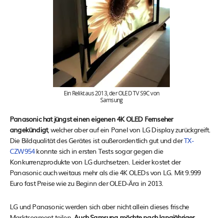
Ein Relikt aus 2013, der OLED TV S9C von
Samsung
Panasonic hat jüngst einen eigenen 4K OLED Fernseher
angekündigt
, welcher aber auf ein Panel von LG Display zurückgreift.
Die Bildqualität des Gerätes ist außerordentlich gut und der
TX-
CZW954
konnte sich in ersten Tests sogar gegen die
Konkurrenzprodukte von LG durchsetzen. Leider kostet der
Panasonic auch weitaus mehr als die 4K OLEDs von LG. Mit 9.999
Euro fast Preise wie zu Beginn der OLED-Ära in 2013.
LG und Panasonic werden sich aber nicht allein dieses frische
Marktsegment teilen.
Auch Samsung möchte nach langjähriger