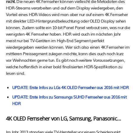
nicht.
Die neuen 4K Fernseher können vielleicht die Metadaten des
HDR-Streams verarbeiten und auf dem Display wiedergeben, den
Vorteil eines HDR-Videos wird man aber nur auf einem 4K Fernseher
mit direkter LED-Hintergrundbeleuchtung oder OLED Display sehen
können. Zudem sollte ein 10-bit Panel Panel verbaut sein, was nur die
wenigsten 4K Fernseher haben. HDR wird auch im nächsten Jahr
meist nur bei TV-Geräten im High-End Segment perfekt
wiedergegeben werden können. Wer sich also einen 4K Fernseher im
mittleren Preissegment zulegen möchte, kann dies auch noch kurz
vor Weihnachten gerne tun. Es gibt noch weitere Voraussetzungen,
welche hoffentlich in einer bald finalisierten HDR-Spezifikation zu
lesen sind.
UPDATE: Erste Infos zu LGs 4K OLED Fernseher aus 2016 mit HDR
UPDATE: Erste Infos zu Samsungs SUHD Fernseher aus 2016 mit
HDR
4K OLED Fernseher von LG, Samsung, Panasonic…
Im Jahr 2013 standen viele TV-Hersteller vor einem Scheidepunkt.