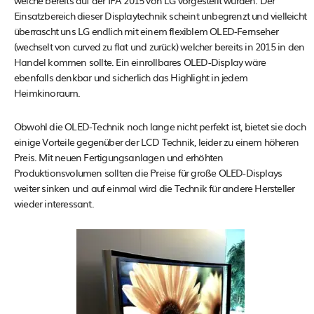
welche bereits auf der IFA 2015 von LG vorgestellt wurden. Der
Einsatzbereich dieser Displaytechnik scheint unbegrenzt und vielleicht
überrascht uns LG endlich mit einem flexiblem OLED-Fernseher
(wechselt von curved zu flat und zurück) welcher bereits in 2015 in den
Handel kommen sollte. Ein einrollbares OLED-Display wäre
ebenfalls denkbar und sicherlich das Highlight in jedem
Heimkinoraum.
Obwohl die OLED-Technik noch lange nicht perfekt ist, bietet sie doch
einige Vorteile gegenüber der LCD Technik, leider zu einem höheren
Preis. Mit neuen Fertigungsanlagen und erhöhten
Produktionsvolumen sollten die Preise für große OLED-Displays
weiter sinken und auf einmal wird die Technik für andere Hersteller
wieder interessant.