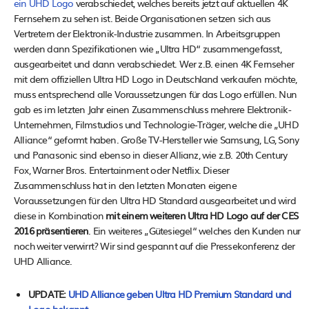
ein UHD Logo
verabschiedet, welches bereits jetzt auf aktuellen 4K
Fernsehern zu sehen ist. Beide Organisationen setzen sich aus
Vertretern der Elektronik-Industrie zusammen. In Arbeitsgruppen
werden dann Spezifikationen wie „Ultra HD“ zusammengefasst,
ausgearbeitet und dann verabschiedet. Wer z.B. einen 4K Fernseher
mit dem offiziellen Ultra HD Logo in Deutschland verkaufen möchte,
muss entsprechend alle Voraussetzungen für das Logo erfüllen. Nun
gab es im letzten Jahr einen Zusammenschluss mehrere Elektronik-
Unternehmen, Filmstudios und Technologie-Träger, welche die „UHD
Alliance“ geformt haben. Große TV-Hersteller wie Samsung, LG, Sony
und Panasonic sind ebenso in dieser Allianz, wie z.B. 20th Century
Fox, Warner Bros. Entertainment oder Netflix. Dieser
Zusammenschluss hat in den letzten Monaten eigene
Voraussetzungen für den Ultra HD Standard ausgearbeitet und wird
diese in Kombination
mit einem weiteren Ultra HD Logo auf der CES
2016 präsentieren
. Ein weiteres „Gütesiegel“ welches den Kunden nur
noch weiter verwirrt? Wir sind gespannt auf die Pressekonferenz der
UHD Alliance.
UPDATE:
UHD Alliance geben Ultra HD Premium Standard und