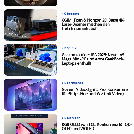
4K Beamer
XGIMI Titan & Horizon 20: Diese 4K-
Laser-Beamer mischen den
Heimkinomarkt auf
4K Spiele
Geekom auf der IFA 2025: Neuer A9
Mega Mini-PC und erste GeekBook-
Laptops enthüllt
4K Fernseher
Govee TV Backlight 3 Pro: Konkurrenz
für Philips Hue und WiZ (mit Video)
4K Monitor
RGB OLED von TCL: Konkurrenz für QD-
OLED und WOLED