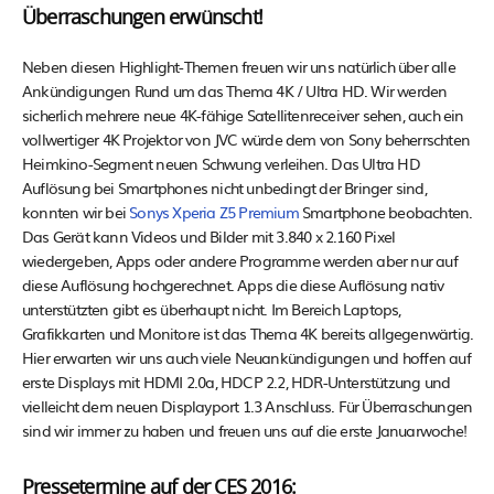
Überraschungen erwünscht!
Neben diesen Highlight-Themen freuen wir uns natürlich über alle
Ankündigungen Rund um das Thema 4K / Ultra HD. Wir werden
sicherlich mehrere neue 4K-fähige Satellitenreceiver sehen, auch ein
vollwertiger 4K Projektor von JVC würde dem von Sony beherrschten
Heimkino-Segment neuen Schwung verleihen. Das Ultra HD
Auflösung bei Smartphones nicht unbedingt der Bringer sind,
konnten wir bei
Sonys Xperia Z5 Premium
Smartphone beobachten.
Das Gerät kann Videos und Bilder mit 3.840 x 2.160 Pixel
wiedergeben, Apps oder andere Programme werden aber nur auf
diese Auflösung hochgerechnet. Apps die diese Auflösung nativ
unterstützten gibt es überhaupt nicht. Im Bereich Laptops,
Grafikkarten und Monitore ist das Thema 4K bereits allgegenwärtig.
Hier erwarten wir uns auch viele Neuankündigungen und hoffen auf
erste Displays mit HDMI 2.0a, HDCP 2.2, HDR-Unterstützung und
vielleicht dem neuen Displayport 1.3 Anschluss. Für Überraschungen
sind wir immer zu haben und freuen uns auf die erste Januarwoche!
Pressetermine auf der CES 2016: