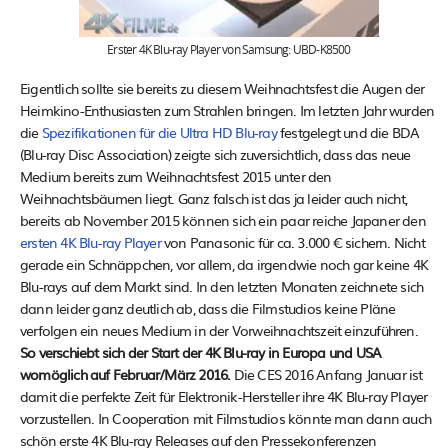
Erster 4K Blu-ray Player von Samsung: UBD-K8500
Eigentlich sollte sie bereits zu diesem Weihnachtsfest die Augen der
Heimkino-Enthusiasten zum Strahlen bringen. Im letzten Jahr wurden
die
Spezifikationen für die Ultra HD Blu-ray
festgelegt und die BDA
(Blu-ray Disc Association) zeigte sich zuversichtlich, dass das neue
Medium bereits zum Weihnachtsfest 2015 unter den
Weihnachtsbäumen liegt. Ganz falsch ist das ja leider auch nicht,
bereits ab November 2015 können sich ein paar reiche Japaner den
ersten 4K Blu-ray Player
von Panasonic für ca. 3.000 € sichern. Nicht
gerade ein Schnäppchen, vor allem, da irgendwie noch gar keine 4K
Blu-rays auf dem Markt sind. In den letzten Monaten zeichnete sich
dann leider ganz deutlich ab, dass die Filmstudios keine Pläne
verfolgen ein neues Medium in der Vorweihnachtszeit einzuführen.
So verschiebt sich der Start der 4K Blu-ray in Europa und USA
womöglich auf Februar/März 2016.
Die CES 2016 Anfang Januar ist
damit die perfekte Zeit für Elektronik-Hersteller ihre 4K Blu-ray Player
vorzustellen. In Cooperation mit Filmstudios könnte man dann auch
schön erste 4K Blu-ray Releases auf den Pressekonferenzen