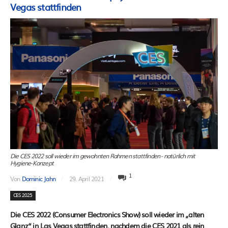
Vegas stattfinden
Die CES 2022 soll wieder im gewohnten Rahmen stattfinden - natürlich mit
Hygiene-Konzept
1
Von
Dominic Jahn
29. April 2021
CES 2025
Die CES 2022 (Consumer Electronics Show) soll wieder im „alten
Glanz“ in Las Vegas stattfinden, nachdem die CES 2021 als rein