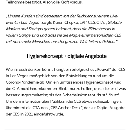
Teilnahme bestätigt. Also volle Kraft voraus.
„Unsere Kunden sind begeistert von der Rückkehr zu einem Live-
Event in Las Vegas“
, sagte Karen Chupka, EVP, CES, CTA.
„Globale
Marken und Startups geben bekannt, dass die Pläne bereits in
vollem Gange sind und dass sie die Magie einer persönlichen CES
mit noch mehr Menschen aus der ganzen Welt teilen möchten.“
Hygienekonzept + digitale Angebote
Wie ihr euch denken könnt, hängt ein erfolgreiches „Revival“ der CES
in Las Vegas maßgeblich von den Entwicklungen rund um die
Corona-Pandemie ab. Um ein umfassendes Hygienekonzept wird
die CTA nicht herumkommen. Bleibt nur zu hoffen, dass dieses etwas
besser ausgearbeitet ist, als das Sicherheitskonzept *hust* *hust*.
Um dem internationalen Publikum die CES etwas näherzubringen,
übernimmt die CTA den „CES Anchor Desk“, der zur Digital-Ausgabe
der CES in 2021 eingeführt wurde.