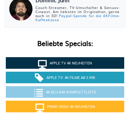
Dominic Jahn
Couch-Streamer, TV-Umschalter & Genuss-
Cineast. Am liebsten im Originalton, gerne
auch in 3D!
Paypal-Spende für die 4KFilme-
Kaffeekasse
Beliebte Specials:
APPLE TV 4K NEUHEITEN
APPLE TV: 4K FILME AB 3.99€
4K BLU-RAY KOMPLETTLISTE
PRIME VIDEO 4K NEUHEITEN