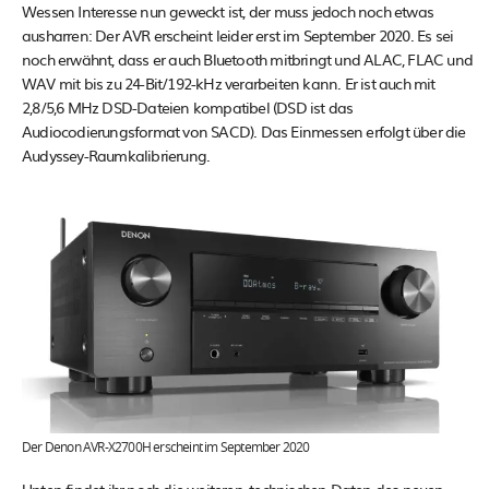
Wessen Interesse nun geweckt ist, der muss jedoch noch etwas
ausharren: Der AVR erscheint leider erst im September 2020. Es sei
noch erwähnt, dass er auch Bluetooth mitbringt und ALAC, FLAC und
WAV mit bis zu 24-Bit/192-kHz verarbeiten kann. Er ist auch mit
2,8/5,6 MHz DSD-Dateien kompatibel (DSD ist das
Audiocodierungsformat von SACD). Das Einmessen erfolgt über die
Audyssey-Raumkalibrierung.
Der Denon AVR-X2700H erscheint im September 2020
Unten findet ihr noch die weiteren, technischen Daten des neuen