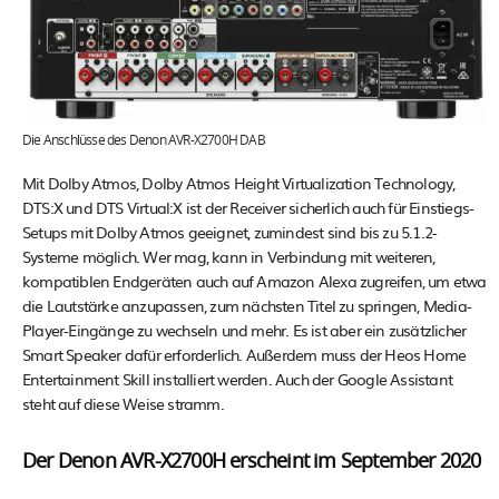
Die Anschlüsse des Denon AVR-X2700H DAB
Mit Dolby Atmos, Dolby Atmos Height Virtualization Technology,
DTS:X und DTS Virtual:X ist der Receiver sicherlich auch für Einstiegs-
Setups mit Dolby Atmos geeignet, zumindest sind bis zu 5.1.2-
Systeme möglich. Wer mag, kann in Verbindung mit weiteren,
kompatiblen Endgeräten auch auf Amazon Alexa zugreifen, um etwa
die Lautstärke anzupassen, zum nächsten Titel zu springen, Media-
Player-Eingänge zu wechseln und mehr. Es ist aber ein zusätzlicher
Smart Speaker dafür erforderlich. Außerdem muss der Heos Home
Entertainment Skill installiert werden. Auch der Google Assistant
steht auf diese Weise stramm.
Der Denon AVR-X2700H erscheint im September 2020