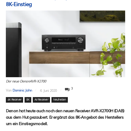
8K-Einstieg
Der neue DenonAVR-X2700
3
Von
Dominic Jahn
4. Juni 2020
4K Receiver
8K
AV Receiver
Neuheiten
Denon hat heute auch noch den neuen Receiver AVR-X2700H (DAB)
aus dem Hut gezaubert. Er ergänzt das 8K-Angebot des Herstellers
um ein Einstiegsmodell.