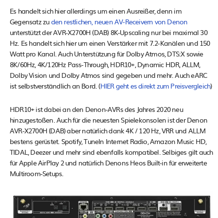
Es handelt sich hier allerdings um einen Ausreißer, denn im
Gegensatz zu
den restlichen, neuen AV-Receivern von Denon
unterstützt der AVR-X2700H (DAB) 8K-Upscaling nur bei maximal 30
Hz. Es handelt sich hier um einen Verstärker mit 7.2-Kanälen und 150
Watt pro Kanal. Auch Unterstützung für Dolby Atmos, DTS:X sowie
8K/60Hz, 4K/120Hz Pass-Through, HDR10+, Dynamic HDR, ALLM,
Dolby Vision und Dolby Atmos sind gegeben und mehr. Auch eARC
ist selbstverständlich an Bord. (
HIER geht es direkt zum Preisvergleich
)
HDR10+ ist dabei an den Denon-AVRs des Jahres 2020 neu
hinzugestoßen. Auch für die neuesten Spielekonsolen ist der Denon
AVR-X2700H (DAB) aber natürlich dank 4K / 120 Hz, VRR und ALLM
bestens gerüstet. Spotify, TuneIn Internet Radio, Amazon Music HD,
TIDAL, Deezer und mehr sind ebenfalls kompatibel. Selbiges gilt auch
für Apple AirPlay 2 und natürlich Denons Heos Built-in für erweiterte
Multiroom-Setups.