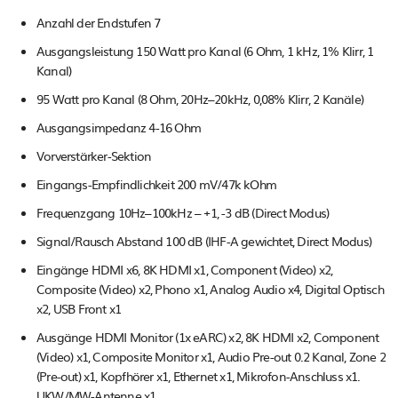
Anzahl der Endstufen 7
Ausgangsleistung 150 Watt pro Kanal (6 Ohm, 1 kHz, 1% Klirr, 1
Kanal)
95 Watt pro Kanal (8 Ohm, 20Hz–20kHz, 0,08% Klirr, 2 Kanäle)
Ausgangsimpedanz 4-16 Ohm
Vorverstärker-Sektion
Eingangs-Empfindlichkeit 200 mV/47k kOhm
Frequenzgang 10Hz–100kHz – +1, -3 dB (Direct Modus)
Signal/Rausch Abstand 100 dB (IHF-A gewichtet, Direct Modus)
Eingänge HDMI x6, 8K HDMI x1, Component (Video) x2,
Composite (Video) x2, Phono x1, Analog Audio x4, Digital Optisch
x2, USB Front x1
Ausgänge HDMI Monitor (1x eARC) x2, 8K HDMI x2, Component
(Video) x1, Composite Monitor x1, Audio Pre-out 0.2 Kanal, Zone 2
(Pre-out) x1, Kopfhörer x1, Ethernet x1, Mikrofon-Anschluss x1.
UKW/MW-Antenne x1