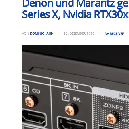
Denon und Marantz geb
Series X, Nvidia RTX30x
VON
DOMINIC JAHN
11. DEZEMBER 2020
AV RECEIVER