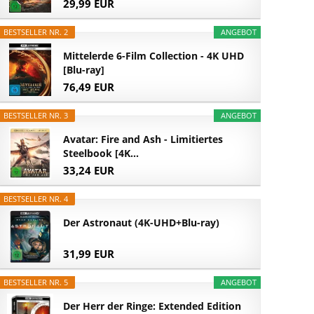
29,99 EUR
BESTSELLER NR. 2
ANGEBOT
Mittelerde 6-Film Collection - 4K UHD
[Blu-ray]
76,49 EUR
BESTSELLER NR. 3
ANGEBOT
Avatar: Fire and Ash - Limitiertes
Steelbook [4K...
33,24 EUR
BESTSELLER NR. 4
Der Astronaut (4K-UHD+Blu-ray)
31,99 EUR
BESTSELLER NR. 5
ANGEBOT
Der Herr der Ringe: Extended Edition