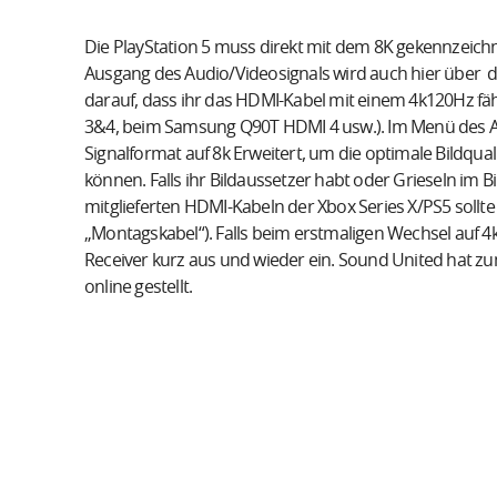
Die PlayStation 5 muss direkt mit dem 8K gekennzeic
Ausgang des Audio/Videosignals wird auch hier über d
darauf, dass ihr das HDMI-Kabel mit einem 4k120Hz fä
3&4, beim Samsung Q90T HDMI 4 usw.). Im Menü des AVR 
Signalformat auf 8k Erweitert, um die optimale Bildqua
können. Falls ihr Bildaussetzer habt oder Grieseln im B
mitglieferten HDMI-Kabeln der Xbox Series X/PS5 sollt
„Montagskabel“). Falls beim erstmaligen Wechsel auf 4k
Receiver kurz aus und wieder ein. Sound United hat zu
online gestellt.