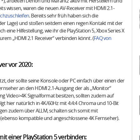
), arbeiten Denon und Marantz aktiv mit Herstellern und
ts wissen, waren die neuen AV-Receiver mit HDMI 2.1-
rchzuschleifen
. Bereits sehr früh haben sich die
r Lage) und stoßen seitdem einen regen Kontakt mit der
 eine Hilfestellung, wie ihr die PlayStation 5, Xbox Series X
urem „HDMI 2.1 Receiver“ verbinden könnt. (
FAQ von
ver vor 2020:
t, der sollte seine Konsole oder PC einfach über einen der
ernseher an den HDMI 2.1-Ausgang der als „Monitor“
lung Video>4K Signalformat besitzen, sollten zudem auf
lgt hier natürlich in 4K/60Hz mit 4:4:4 Chroma und 10-Bit
fügen zudem über ALLM, schalten sich somit mit
 (ebenso kompatible und angeschlossene 4K Fernseher).
t einer PlayStation 5 verbinden: