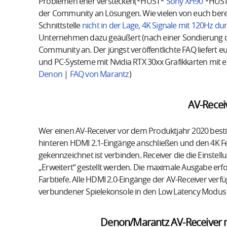
Problemen eher verstecken(*HUST*
Sony XH90
*HUST*
der Community an Lösungen. Wie vielen von euch berei
Schnittstelle
nicht in der Lage, 4K Signale mit 120Hz du
Unternehmen dazu geäußert (nach einer Sondierung de
Community an. Der jüngst veröffentlichte FAQ liefert euch
und PC-Systeme mit Nvidia RTX 30xx Grafikkarten mit e
Denon
|
FAQ von Marantz
)
AV-Recei
Wer einen AV-Receiver vor dem Produktjahr 2020 bestitz
hinteren HDMI 2.1-Eingänge anschließen und den 4K F
gekennzeichnet ist verbinden. Receiver die die Einstel
„Erweitert“ gestellt werden. Die maximale Ausgabe erfo
Farbtiefe. Alle HDMI 2.0-Eingänge der AV-Receiver ver
verbundener Spielekonsole in den Low Latency Modus
Denon/Marantz AV-Receiver mi