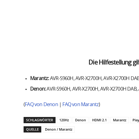
Die Hilfestellung gi
Marantz:
AVR-S960H, AVR-X2700H, AVR-X2700H DAB
Denon:
AVR-S960H, AVR-X2700H, AVR-X2700H DAB, 
(
FAQ von Denon
|
FAQ von Marantz
)
SCHLAGWÖRTER
120Hz
Denon
HDMI 2.1
Marantz
Play
QUELLE
Denon / Marantz