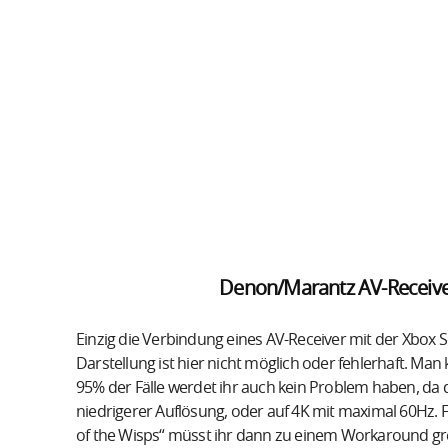
Denon/Marantz AV-Receiver
Einzig die Verbindung eines AV-Receiver mit der Xbox Se
Darstellung ist hier nicht möglich oder fehlerhaft. Man
95% der Fälle werdet ihr auch kein Problem haben, da 
niedrigerer Auflösung, oder auf 4K mit maximal 60Hz. 
of the Wisps“ müsst ihr dann zu einem Workaround grei