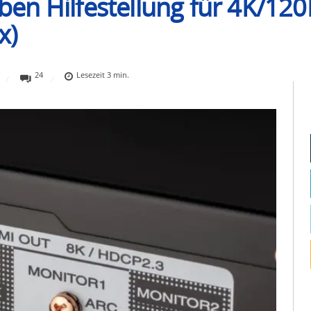
en Hilfestellung für 4K/120
x)
24
Lesezeit
3
min.