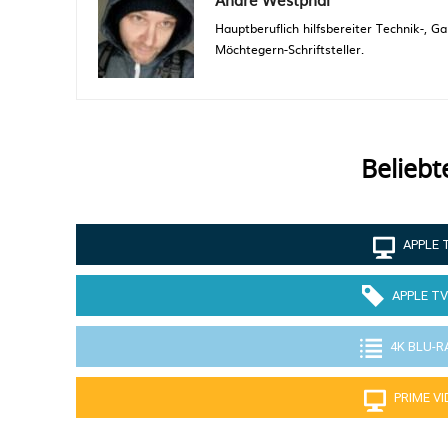
Hauptberuflich hilfsbereiter Technik-,
Möchtegern-Schriftsteller.
Beliebt
APPLE 
APPLE TV
4K BLU-R
PRIME V