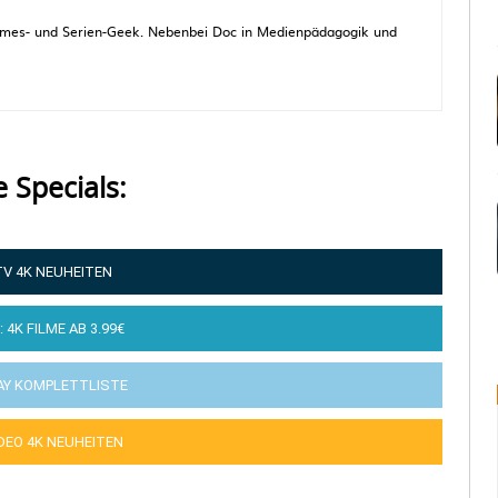
 Games- und Serien-Geek. Nebenbei Doc in Medienpädagogik und
e Specials:
TV 4K NEUHEITEN
: 4K FILME AB 3.99€
AY KOMPLETTLISTE
IDEO 4K NEUHEITEN