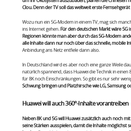
um ihr Ökosystem auszubauen, planen die Chinesen nu
Clou. Denn der TV soll das weltweit erste Fernsehger
Wozu nun ein 5G-Modem in einem TV, mag sich manche
ins Internet gehen.
Für den deutschen Markt wäre 5G im
Regionen könnte man aber durch das 5G-Modem andere
alle Inhalte dann nur noch über das schnelle, mobile In
Anbindung ans Netz entfiele dann also.
In Deutschland wird es aber noch eine ganze Weile dauer
natürlich spannend, dass Huawei die Technik in einen 8
für 8K noch Einschränkungen. So gibt es nur sehr weni
Schwung bringen und Platzhirsche wie LG, Samsung od
Huawei will auch 360°-Inhalte vorantreiben
Neben 8K und 5G will Huawei zusätzlich auch noch mit 
seine Stärken ausspielen, damit die Inhalte möglichs