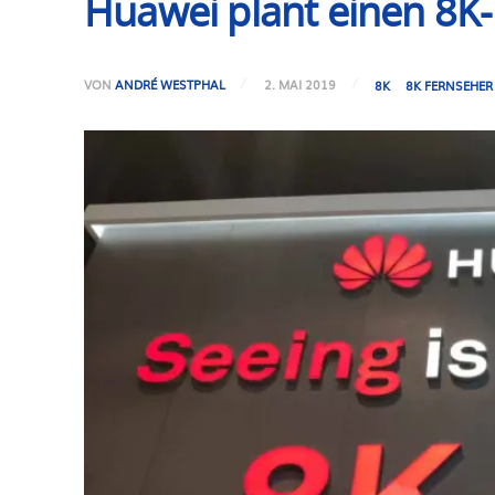
Huawei plant einen 8K
VON
ANDRÉ WESTPHAL
2. MAI 2019
8K
8K FERNSEHER