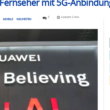
-Fernseher mit 5G-Anbindun
5
Lesezeit
2
min.
MOBILE
NEUHEITEN