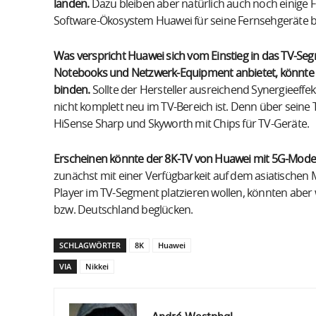
landen.
Dazu bleiben aber natürlich auch noch einige Fra
Software-Ökosystem Huawei für seine Fernsehgeräte bzw
Was verspricht Huawei sich vom Einstieg in das TV-Se
Notebooks und Netzwerk-Equipment anbietet, könnte 
binden.
Sollte der Hersteller ausreichend Synergieeffe
nicht komplett neu im TV-Bereich ist. Denn über seine 
HiSense Sharp und Skyworth mit Chips für TV-Geräte.
Erscheinen könnte der 8K-TV von Huawei mit 5G-Mode
zunächst mit einer Verfügbarkeit auf dem asiatischen M
Player im TV-Segment platzieren wollen, könnten aber
bzw. Deutschland beglücken.
SCHLAGWÖRTER
8K
Huawei
VIA
Nikkei
André Westphal