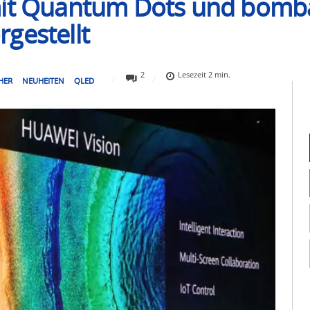
 mit Quantum Dots und bomb
gestellt
2
Lesezeit
2
min.
HER
NEUHEITEN
QLED