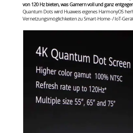
von 120 Hz bieten, was Gamern voll und ganz entgeg
Quantum Dots wird Huaweis eigenes HarmonyOS herhalt
Vernetzungsmöglichkeiten zu Smart-Home- / IoT-Gerä