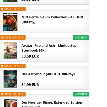
BESTSELLER NR. 2
Mittelerde 6-Film Collection - 4K UHD
[Blu-ray]
BESTSELLER NR. 3
ANGEBOT
Avatar: Fire and Ash - Limitiertes
Steelbook [4K...
33,59 EUR
BESTSELLER NR. 4
Der Astronaut (4K-UHD+Blu-ray)
31,99 EUR
BESTSELLER NR. 5
ANGEBOT
Der Herr der Ringe: Extended Edition