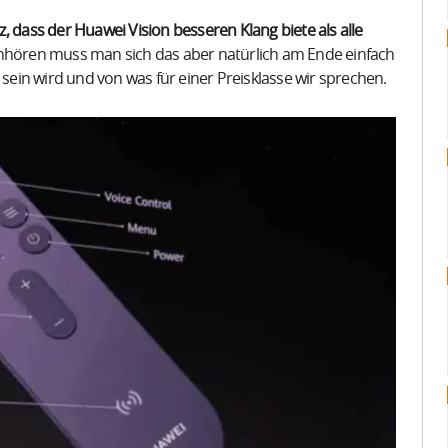
, dass der Huawei Vision besseren Klang biete als alle
hören muss man sich das aber natürlich am Ende einfach
 sein wird und von was für einer Preisklasse wir sprechen.