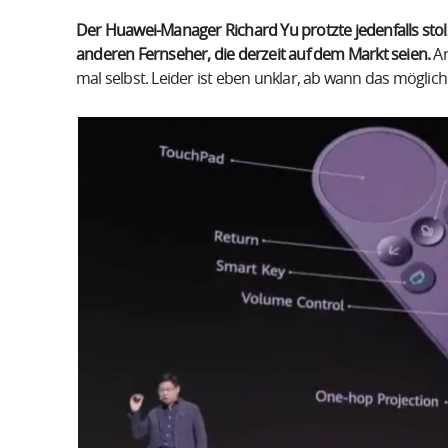
Der Huawei-Manager Richard Yu protzte jedenfalls stolz
anderen Fernseher, die derzeit auf dem Markt seien.
An
mal selbst. Leider ist eben unklar, ab wann das möglich