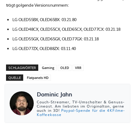
trägt golgende Versionsnummern:
LG OLED55BX, OLED65BX: 03.21.80
LG OLED48CX, OLED55CX, OLED65CX, OLED77CX: 03.21.18
LG OLED55GX, OLED65GX, OLED77GX: 03.21.18
LG OLED77ZX, OLED88ZX: 03.11.40
SCHLAGWÖRTER
Gaming
OLED
VRR
QUELLE
Flatpanels HD
Dominic Jahn
Couch-Streamer, TV-Umschalter & Genuss-
Cineast. Am liebsten im Originalton, gerne
auch in 3D!
Paypal-Spende für die 4KFilme-
Kaffeekasse