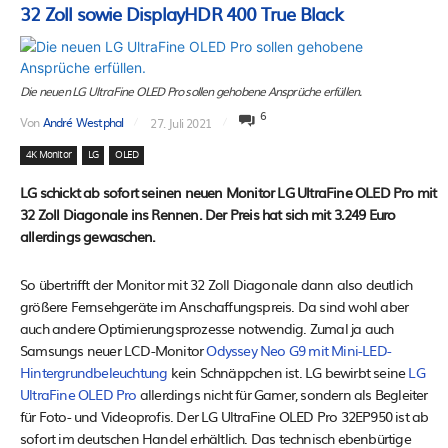
32 Zoll sowie DisplayHDR 400 True Black
Die neuen LG UltraFine OLED Pro sollen gehobene Ansprüche erfüllen.
6
Von
André Westphal
27. Juli 2021
4K Monitor
LG
OLED
LG schickt ab sofort seinen neuen Monitor LG UltraFine OLED Pro mit
32 Zoll Diagonale ins Rennen. Der Preis hat sich mit 3.249 Euro
allerdings gewaschen.
So übertrifft der Monitor mit 32 Zoll Diagonale dann also deutlich
größere Fernsehgeräte im Anschaffungspreis. Da sind wohl aber
auch andere Optimierungsprozesse notwendig. Zumal ja auch
Samsungs neuer LCD-Monitor
Odyssey Neo G9 mit Mini-LED-
Hintergrundbeleuchtung
kein Schnäppchen ist. LG bewirbt seine
LG
UltraFine OLED Pro
allerdings nicht für Gamer, sondern als Begleiter
für Foto- und Videoprofis. Der LG UltraFine OLED Pro 32EP950 ist ab
sofort im deutschen Handel erhältlich. Das technisch ebenbürtige