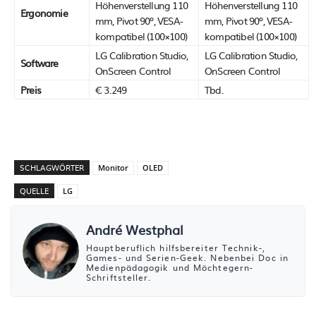
Höhenverstellung 110
Höhenverstellung 110
Ergonomie
mm, Pivot 90º, VESA-
mm, Pivot 90º, VESA-
kompatibel (100×100)
kompatibel (100×100)
LG Calibration Studio,
LG Calibration Studio,
Software
OnScreen Control
OnScreen Control
Preis
€ 3.249
Tbd.
SCHLAGWÖRTER
Monitor
OLED
QUELLE
LG
André Westphal
Hauptberuflich hilfsbereiter Technik-,
Games- und Serien-Geek. Nebenbei Doc in
Medienpädagogik und Möchtegern-
Schriftsteller.