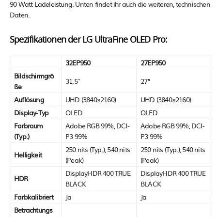
90 Watt Ladeleistung. Unten findet ihr auch die weiteren, technischen
Daten.
Spezifikationen der LG UltraFine OLED Pro:
32EP950
27EP950
Bildschirmgrö
31.5″
27”
ße
Auflösung
UHD (3840×2160)
UHD (3840×2160)
Display-Typ
OLED
OLED
Farbraum
Adobe RGB 99%, DCI-
Adobe RGB 99%, DCI-
(Typ.)
P3 99%
P3 99%
250 nits (Typ.), 540 nits
250 nits (Typ.), 540 nits
Helligkeit
(Peak)
(Peak)
DisplayHDR 400 TRUE
DisplayHDR 400 TRUE
HDR
BLACK
BLACK
Farbkalibriert
Ja
Ja
Betrachtungs