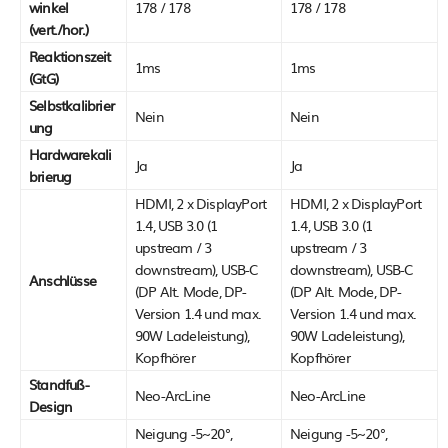
winkel
178 / 178
178 / 178
(vert./hor.)
Reaktionszeit
1ms
1ms
(GtG)
Selbstkalibrier
Nein
Nein
ung
Hardwarekali
Ja
Ja
brierug
HDMI, 2 x DisplayPort
HDMI, 2 x DisplayPort
1.4, USB 3.0 (1
1.4, USB 3.0 (1
upstream / 3
upstream / 3
downstream), USB-C
downstream), USB-C
Anschlüsse
(DP Alt. Mode, DP-
(DP Alt. Mode, DP-
Version 1.4 und max.
Version 1.4 und max.
90W Ladeleistung),
90W Ladeleistung),
Kopfhörer
Kopfhörer
Standfuß-
Neo-ArcLine
Neo-ArcLine
Design
Neigung -5~20°,
Neigung -5~20°,