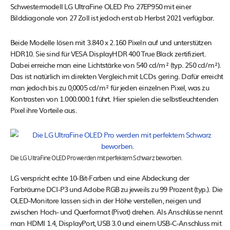
Schwestermodell LG UltraFine OLED Pro 27EP950 mit einer
Bilddiagonale von 27 Zoll ist jedoch erst ab Herbst 2021 verfügbar.
Beide Modelle lösen mit 3.840 x 2.160 Pixeln auf und unterstützen
HDR10. Sie sind für VESA DisplayHDR 400 True Black zertifiziert.
Dabei erreiche man eine Lichtstärke von 540 cd/m² (typ. 250 cd/m²).
Das ist natürlich im direkten Vergleich mit LCDs gering. Dafür erreicht
man jedoch bis zu 0,0005 cd/m² für jeden einzelnen Pixel, was zu
Kontrasten von 1.000.000:1 führt. Hier spielen die selbstleuchtenden
Pixel ihre Vorteile aus.
Die LG UltraFine OLED Pro werden mit perfektem Schwarz beworben.
LG verspricht echte 10-Bit-Farben und eine Abdeckung der
Farbräume DCI-P3 und Adobe RGB zu jeweils zu 99 Prozent (typ.). Die
OLED-Monitore lassen sich in der Höhe verstellen, neigen und
zwischen Hoch- und Querformat (Pivot) drehen. Als Anschlüsse nennt
man HDMI 1.4, DisplayPort, USB 3.0 und einem USB-C-Anschluss mit