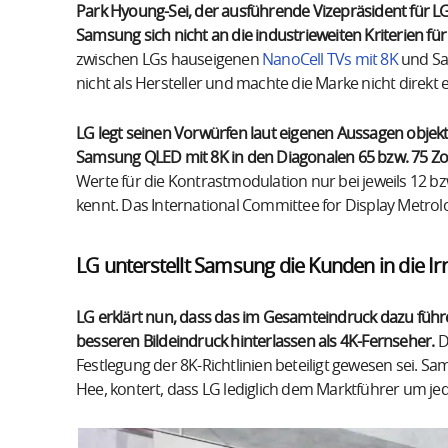
Park Hyoung-Sei, der ausführende Vizepräsident für L
Samsung sich nicht an die industrieweiten Kriterien für 
zwischen LGs hauseigenen
NanoCell TVs mit 8K
und Sa
nicht als Hersteller und machte die Marke nicht direkt
LG legt seinen Vorwürfen laut eigenen Aussagen objekt
Samsung QLED mit 8K in den Diagonalen 65 bzw. 75 Zol
Werte für die Kontrastmodulation nur bei jeweils 12 b
kennt. Das International Committee for Display Metrolo
LG unterstellt Samsung die Kunden in die Ir
LG erklärt nun, dass das im Gesamteindruck dazu führ
besseren Bildeindruck hinterlassen als 4K-Fernseher.
D
Festlegung der 8K-Richtlinien beteiligt gewesen sei. Sa
Hee, kontert, dass LG lediglich dem Marktführer um jed