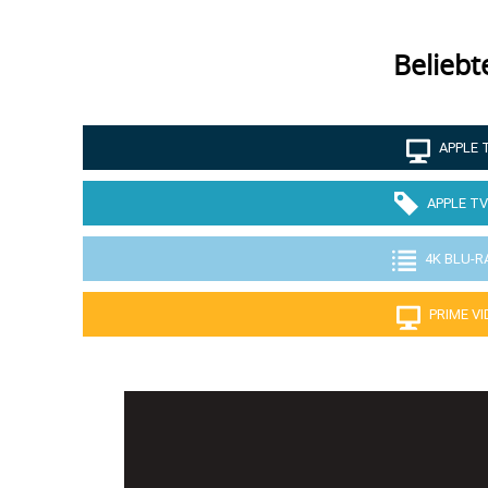
Beliebt
APPLE 
APPLE TV
4K BLU-R
PRIME V