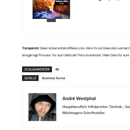
Transparenz:
Dieser Artikel enthält Affiliate-Links. Wenn ihr auf diese klickt, werdet
eine geringe Provision. Für euch bleibt der Preis unverändert. Vielen Dank für eure
SCHLAGWÖRTER
8K
QUELLE
Business Korea
André Westphal
Hauptberuflich hilfsbereiter Technik-,
Möchtegern-Schriftsteller.