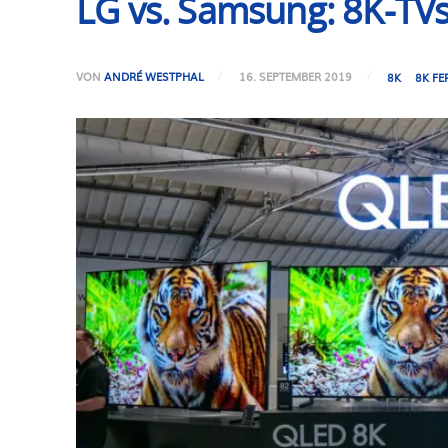
LG vs. Samsung: 8K-TVs
VON
ANDRÉ WESTPHAL
16. SEPTEMBER 2019
8K
8K F