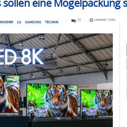
 sollen eine Mogelpackung s
12
Lesezeit
1
min.
ERNSEHER
LG
SAMSUNG
TECHNIK