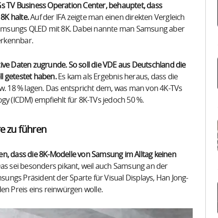
Gs TV Business Operation Center, behauptet, dass
8K halte.
Auf der IFA zeigte man einen direkten Vergleich
msungs QLED mit 8K. Dabei nannte man Samsung aber
 erkennbar.
ive Daten zugrunde. So soll die VDE aus Deutschland die
l getestet haben.
Es kam als Ergebnis heraus, dass die
zw. 18 % lagen. Das entspricht dem, was man von 4K-TVs
gy (ICDM) empfiehlt für 8K-TVs jedoch 50 %.
re zu führen
en, dass die 8K-Modelle von Samsung im Alltag keinen
as sei besonders pikant, weil auch Samsung an der
msungs Präsident der Sparte für Visual Displays, Han Jong-
en Preis eins reinwürgen wolle.