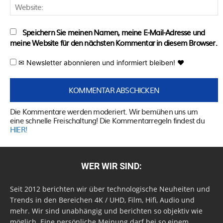
W
Speichern Sie meinen Namen, meine E-Mail-Adresse und
meine Website für den nächsten Kommentar in diesem Browser.
✉ Newsletter abonnieren und informiert bleiben! ♥
Die Kommentare werden moderiert. Wir bemühen uns um
eine schnelle Freischaltung! Die Kommentarregeln findest du
HIER!
WER WIR SIND:
Seit 2012 berichten wir über technologische Neuheiten und
Trends in den Bereichen 4K / UHD, Film, Hifi, Audio und
mehr. Wir sind unabhängig und berichten so objektiv wie
möglich. Eine persönliche Meinung darf bei so einem