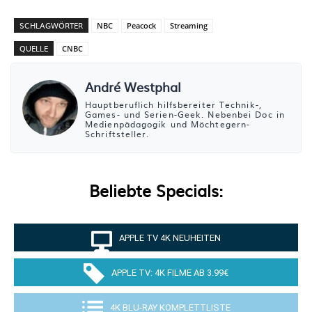
SCHLAGWÖRTER
NBC
Peacock
Streaming
QUELLE
CNBC
André Westphal
Hauptberuflich hilfsbereiter Technik-,
Games- und Serien-Geek. Nebenbei Doc in
Medienpädagogik und Möchtegern-
Schriftsteller.
Beliebte Specials:
APPLE TV 4K NEUHEITEN
APPLE TV: 4K FILME AB 3.99€
4K BLU-RAY KOMPLETTLISTE