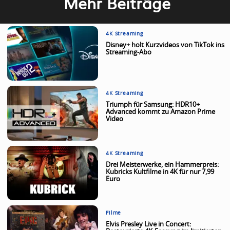
Mehr Beiträge
4K Streaming
Disney+ holt Kurzvideos von TikTok ins
Streaming-Abo
4K Streaming
Triumph für Samsung: HDR10+
Advanced kommt zu Amazon Prime
Video
4K Streaming
Drei Meisterwerke, ein Hammerpreis:
Kubricks Kultfilme in 4K für nur 7,99
Euro
Filme
Elvis Presley Live in Concert: