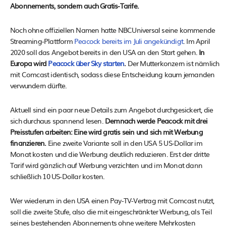
Abonnements, sondern auch Gratis-Tarife.
Noch ohne offiziellen Namen hatte NBCUniversal seine kommende
Streaming-Plattform
Peacock bereits im Juli angekündigt
. Im April
2020 soll das Angebot bereits in den USA an den Start gehen.
In
Europa wird
Peacock über Sky starten
.
Der Mutterkonzern ist nämlich
mit Comcast identisch, sodass diese Entscheidung kaum jemanden
verwundern dürfte.
Aktuell sind ein paar neue Details zum Angebot durchgesickert, die
sich durchaus spannend lesen.
Demnach werde Peacock mit drei
Preisstufen arbeiten: Eine wird gratis sein und sich mit Werbung
finanzieren.
Eine zweite Variante soll in den USA 5 US-Dollar im
Monat kosten und die Werbung deutlich reduzieren. Erst der dritte
Tarif wird gänzlich auf Werbung verzichten und im Monat dann
schließlich 10 US-Dollar kosten.
Wer wiederum in den USA einen Pay-TV-Vertrag mit Comcast nutzt,
soll die zweite Stufe, also die mit eingeschränkter Werbung, als Teil
seines bestehenden Abonnements ohne weitere Mehrkosten