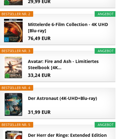
29,99 EUR
BESTSELLER NR. 2
ANGEBOT
Mittelerde 6-Film Collection - 4K UHD
[Blu-ray]
76,49 EUR
BESTSELLER NR. 3
ANGEBOT
Avatar: Fire and Ash - Limitiertes
Steelbook [4K...
33,24 EUR
BESTSELLER NR. 4
Der Astronaut (4K-UHD+Blu-ray)
31,99 EUR
BESTSELLER NR. 5
ANGEBOT
Der Herr der Ringe: Extended Edition