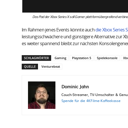
Das Pad der Xbox Series X soll Gamer plattformübergreifend verbin
Im Rahmen jenes Events könnte auch
die Xbox Series S
leistungsschwächere und günstigere Alternative zur Xbox
es weiter spannend bleibt zur nächsten Konsolengener
SCHLAGWÖRTER
Gaming
Playstation 5
Spielekonsole
Xbo
QUELLE
Venturebeat
Dominic Jahn
Couch-Streamer, TV-Umschalter & Genuss
Spende für die 4KFilme-Kaffeekasse