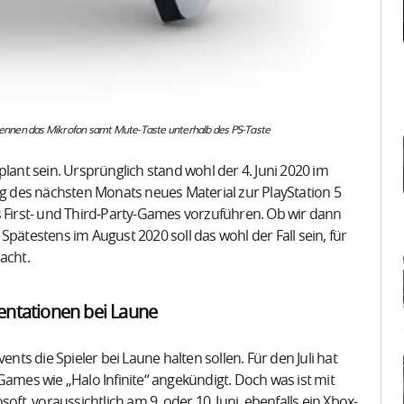
rkennen das Mikrofon samt Mute-Taste unterhalb des PS-Taste
lant sein. Ursprünglich stand wohl der 4. Juni 2020 im
ng des nächsten Monats neues Material zur PlayStation 5
s First- und Third-Party-Games vorzuführen. Ob wir dann
pätestens im August 2020 soll das wohl der Fall sein, für
acht.
entationen bei Laune
ents die Spieler bei Laune halten sollen. Für den Juli hat
Games wie „Halo Infinite“ angekündigt. Doch was ist mit
oft, voraussichtlich am 9. oder 10. Juni, ebenfalls ein Xbox-