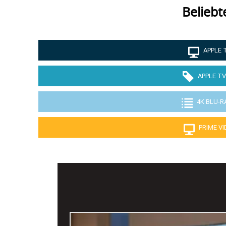
Beliebt
APPLE 
APPLE TV
4K BLU-R
PRIME V