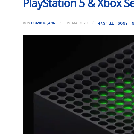
PlayStation 5 & Xbox Se
VON
DOMINIC JAHN
19. MAI 2020
4K SPIELE
SONY
N