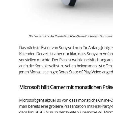
Die Frontansicht des Playstation 5 DualSense Controllers: Gut zu e
Das nächste Event von Sony soll nun für Anfang Juni gep
Kalender. Derzeit ist aber nur klar, dass Sony am Anfa
vorstellen möchte. Der Plan ist wohl eine Mischung au
auch die Konsole selbst zu sehen bekommen, ist offen. S
jenen Monat ist ein größeres State-of-Play-Video anged
Microsoft hält Gamer mit monatlichen Präs
Microsoft geht aktuell so vor, dass monatliche Online-Ev
man bereits eine größere Präsentation mit First-Party-
dem Juni 2020? Nun, in der zweiten Juniwoche will Micros