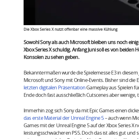
Die Xbox Series X nutzt offenbar eine massive Kühlung
Sowohl Sony als auch Microsoft bleiben uns noch ein
Xbox Series X schuldig. Anfang Juni soll es von beiden 
Konsolen zu sehen geben.
Bekanntermaßen wurde die Spielemesse E3 in diesem Ja
Microsoft und Sony mit Online-Events. Bisher sind die
letzten digitalen Präsentation
Gameplay aus Spielen für
Ende doch fast ausschließlich Cutscenes aber wenige, t
Immerhin zog sich Sony da mit Epic Games einen dick
das erste Material der Unreal Engine 5
– auch wenn Micr
Games mit der Unreal Engine 5 auf der Xbox Series X no
leistungsschwächeren PS5. Doch das ist alles gut und s