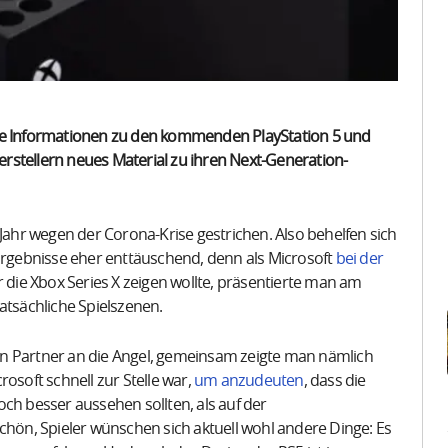
ige Informationen zu den kommenden PlayStation 5 und
Herstellern neues Material zu ihren Next-Generation-
hr wegen der Corona-Krise gestrichen. Also behelfen sich
 Ergebnisse eher enttäuschend, denn als Microsoft
bei der
 die Xbox Series X zeigen wollte, präsentierte man am
atsächliche Spielszenen.
en Partner an die Angel, gemeinsam zeigte man nämlich
osoft schnell zur Stelle war,
um anzudeuten
, dass die
ch besser aussehen sollten, als auf der
chön, Spieler wünschen sich aktuell wohl andere Dinge: Es