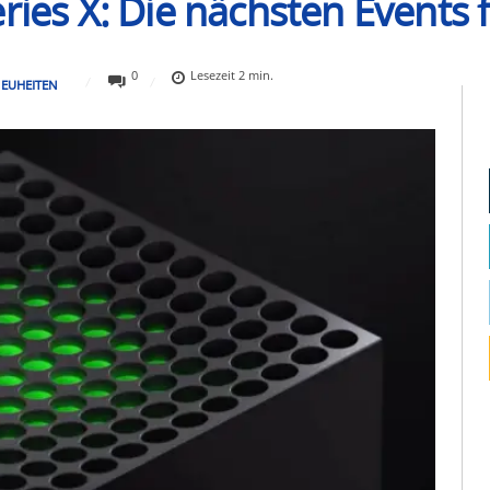
ries X: Die nächsten Events f
0
Lesezeit
2
min.
EUHEITEN