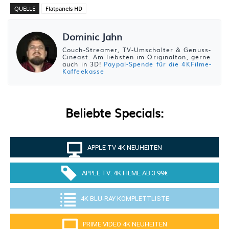
QUELLE
Flatpanels HD
Dominic Jahn
Couch-Streamer, TV-Umschalter & Genuss-
Cineast. Am liebsten im Originalton, gerne
auch in 3D!
Paypal-Spende für die 4KFilme-
Kaffeekasse
Beliebte Specials:
APPLE TV 4K NEUHEITEN
APPLE TV: 4K FILME AB 3.99€
4K BLU-RAY KOMPLETTLISTE
PRIME VIDEO 4K NEUHEITEN