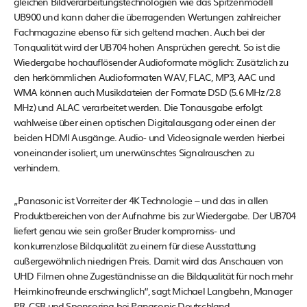
gleichen Bildverarbeitungstechnologien wie das Spitzenmodell
UB900 und kann daher die überragenden Wertungen zahlreicher
Fachmagazine ebenso für sich geltend machen. Auch bei der
Tonqualität wird der UB704 hohen Ansprüchen gerecht. So ist die
Wiedergabe hochauflösender Audioformate möglich: Zusätzlich zu
den herkömmlichen Audioformaten WAV, FLAC, MP3, AAC und
WMA können auch Musikdateien der Formate DSD (5.6 MHz/2.8
MHz) und ALAC verarbeitet werden. Die Tonausgabe erfolgt
wahlweise über einen optischen Digitalausgang oder einen der
beiden HDMI Ausgänge. Audio- und Videosignale werden hierbei
voneinander isoliert, um unerwünschtes Signalrauschen zu
verhindern.
„Panasonic ist Vorreiter der 4K Technologie – und das in allen
Produktbereichen von der Aufnahme bis zur Wiedergabe. Der UB704
liefert genau wie sein großer Bruder kompromiss- und
konkurrenzlose Bildqualität zu einem für diese Ausstattung
außergewöhnlich niedrigen Preis. Damit wird das Anschauen von
UHD Filmen ohne Zugeständnisse an die Bildqualität für noch mehr
Heimkinofreunde erschwinglich“, sagt Michael Langbehn, Manager
PR, CSR und Sponsoring bei Panasonic Deutschland.