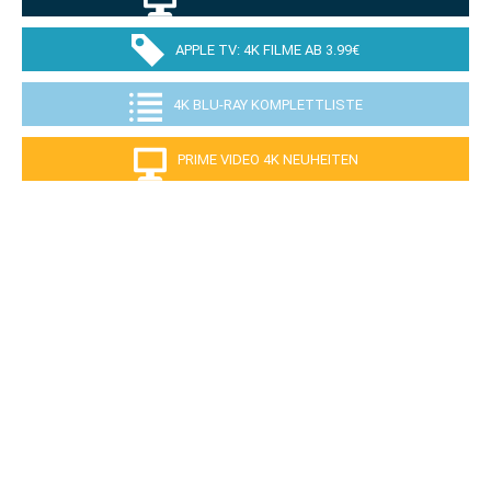
APPLE TV: 4K FILME AB 3.99€
4K BLU-RAY KOMPLETTLISTE
PRIME VIDEO 4K NEUHEITEN