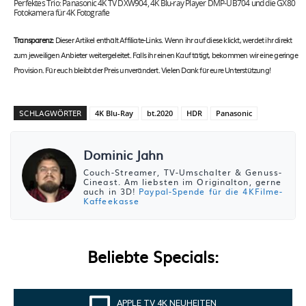
Perfektes Trio: Panasonic 4K TV DXW904, 4K Blu-ray Player DMP-UB704 und die GX80
Fotokamera für 4K Fotografie
Transparenz:
Dieser Artikel enthält Affiliate-Links. Wenn ihr auf diese klickt, werdet ihr direkt
zum jeweiligen Anbieter weitergeleitet. Falls ihr einen Kauf tätigt, bekommen wir eine geringe
Provision. Für euch bleibt der Preis unverändert. Vielen Dank für eure Unterstützung!
SCHLAGWÖRTER
4K Blu-Ray
bt.2020
HDR
Panasonic
Dominic Jahn
Couch-Streamer, TV-Umschalter & Genuss-
Cineast. Am liebsten im Originalton, gerne
auch in 3D!
Paypal-Spende für die 4KFilme-
Kaffeekasse
Beliebte Specials:
APPLE TV 4K NEUHEITEN