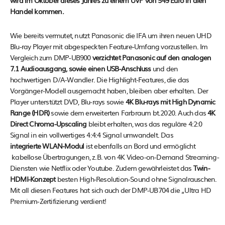
wird im Oktober dieses Jahres zu einem UVP von 549 Euro in dien
Handel kommen.
Wie bereits vermutet, nutzt Panasonic die IFA um ihren neuen UHD
Blu-ray Player mit abgespeckten Feature-Umfang vorzustellen. Im
Vergleich zum DMP-UB900
verzichtet Panasonic auf den analogen
7.1 Audioausgang, sowie einen USB-Anschluss
und den
hochwertigen D/A-Wandler. Die Highlight-Features, die das
Vorgänger-Modell ausgemacht haben, bleiben aber erhalten. Der
Player unterstützt DVD, Blu-rays sowie
4K Blu-rays mit High Dynamic
Range (HDR)
sowie dem erweiterten Farbraum bt.2020. Auch das
4K
Direct Chroma-Upscaling
bleibt erhalten, was das reguläre 4:2:0
Signal in ein vollwertiges 4:4:4 Signal umwandelt. Das
integrierte WLAN-Modul
ist ebenfalls an Bord und ermöglicht
kabellose Übertragungen, z.B. von 4K Video-on-Demand Streaming-
Diensten wie Netflix oder Youtube. Zudem gewährleistet das
Twin-
HDMI-Konzept
besten High-Resolution-Sound ohne Signalrauschen.
Mit all diesen Features hat sich auch der DMP-UB704 die „Ultra HD
Premium-Zertifizierung verdient!