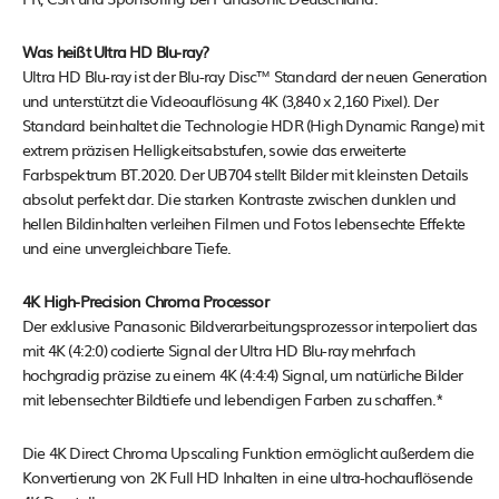
Was heißt Ultra HD Blu-ray?
Ultra HD Blu-ray ist der Blu-ray Disc™ Standard der neuen Generation
und unterstützt die Videoauflösung 4K (3,840 x 2,160 Pixel). Der
Standard beinhaltet die Technologie HDR (High Dynamic Range) mit
extrem präzisen Helligkeitsabstufen, sowie das erweiterte
Farbspektrum BT.2020. Der UB704 stellt Bilder mit kleinsten Details
absolut perfekt dar. Die starken Kontraste zwischen dunklen und
hellen Bildinhalten verleihen Filmen und Fotos lebensechte Effekte
und eine unvergleichbare Tiefe.
4K High-Precision Chroma Processor
Der exklusive Panasonic Bildverarbeitungsprozessor interpoliert das
mit 4K (4:2:0) codierte Signal der Ultra HD Blu-ray mehrfach
hochgradig präzise zu einem 4K (4:4:4) Signal, um natürliche Bilder
mit lebensechter Bildtiefe und lebendigen Farben zu schaffen.*
Die 4K Direct Chroma Upscaling Funktion ermöglicht außerdem die
Konvertierung von 2K Full HD Inhalten in eine ultra-hochauflösende