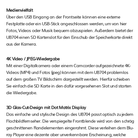
Medienvielfalt
Über den USB Eingang an der Frontseite können eine externe
Festplatte oder ein USB-Stick angeschlossen werden, um von hier
Fotos, Videos oder Musik bequem abzuspielen. Außerdem bietet der
UB704 einen SD Kartenslot für den Einschub der Speicherkarte direkt
aus der Kamera.
4K Video / JPEG-Wiedergabe
Mit einer Digitalkamera oder einem Camcorder aufgezeichnete 4K-
Videos (MP4) und Fotos (jpeg) können mit dem UB704 problemlos
auf dem großen TV Bildschirm dargestellt werden. Hierfür schieben
Sie einfach die SD Karte in den dafür vorgesehenen Slot und starten
die Wiedergabe.
3D Glas-Cut-Design mit Dot Matrix Display
Das einfache und stylische Design des UB704 passt optisch zu jedem
Flachbildfernseher. Die verspiegelte Frontblende wird von den schräg
geschnittenen Randelementen eingerahmt. Diese verleihen dem Blu-
ray Player eine dezente aber unverkennbare Erscheinung, welche