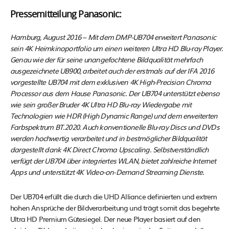
Pressemitteilung Panasonic:
Hamburg, August 2016 – Mit dem DMP-UB704 erweitert Panasonic
sein 4K Heimkinoportfolio um einen weiteren Ultra HD Blu-ray Player.
Genau wie der für seine unangefochtene Bildqualität mehrfach
ausgezeichnete UB900, arbeitet auch der erstmals auf der IFA 2016
vorgestellte UB704 mit dem exklusiven 4K High-Precision Chroma
Processor aus dem Hause Panasonic. Der UB704 unterstützt ebenso
wie sein großer Bruder 4K Ultra HD Blu-ray Wiedergabe mit
Technologien wie HDR (High Dynamic Range) und dem erweiterten
Farbspektrum BT.2020. Auch konventionelle Blu-ray Discs und DVDs
werden hochwertig verarbeitet und in bestmöglicher Bildqualität
dargestellt dank 4K Direct Chroma Upscaling. Selbstverständlich
verfügt der UB704 über integriertes WLAN, bietet zahlreiche Internet
Apps und unterstützt 4K Video-on-Demand Streaming Dienste.
Der UB704 erfüllt die durch die UHD Alliance definierten und extrem
hohen Ansprüche der Bildverarbeitung und trägt somit das begehrte
Ultra HD Premium Gütesiegel. Der neue Player basiert auf den