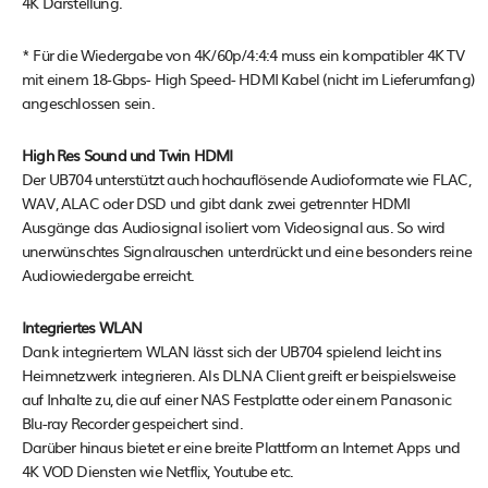
4K Darstellung.
* Für die Wiedergabe von 4K/60p/4:4:4 muss ein kompatibler 4K TV
mit einem 18-Gbps- High Speed- HDMI Kabel (nicht im Lieferumfang)
angeschlossen sein.
High Res Sound und Twin HDMI
Der UB704 unterstützt auch hochauflösende Audioformate wie FLAC,
WAV, ALAC oder DSD und gibt dank zwei getrennter HDMI
Ausgänge das Audiosignal isoliert vom Videosignal aus. So wird
unerwünschtes Signalrauschen unterdrückt und eine besonders reine
Audiowiedergabe erreicht.
Integriertes WLAN
Dank integriertem WLAN lässt sich der UB704 spielend leicht ins
Heimnetzwerk integrieren. Als DLNA Client greift er beispielsweise
auf Inhalte zu, die auf einer NAS Festplatte oder einem Panasonic
Blu-ray Recorder gespeichert sind.
Darüber hinaus bietet er eine breite Plattform an Internet Apps und
4K VOD Diensten wie Netflix, Youtube etc.