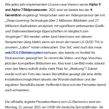
Wie jedes Jahr implementiert LG eine neue Version seiner
Alpha 9
und Alpha 7 Bildprozessoren
. 2021 sind wir bereits bei der
4.
Generation
angelangt. Versprochen wird ein Videoprozessor der mit
„Deep-Learning-Technologie über 1 Millionen Bilddaten und 17
Millionen Audiodaten analysiert, mit signifikant verbesserten Grafik-
und Datenverarbeitungs-Eigenschaften im Vergleich zum
Vorgänger“
. Wir werden sehen (und hören) was von diesem
Versprechen übrig bleibt, wenn wir einen der neuen LG OLED TVs in
unserem „Labor“ näher untersuchen. Das SoC wird auch das neue
webOS 6.0 Betriebssystem
befeuern, das bereits im Vorfeld für
Diskussionen gesorgt hat. So nimmt die Video- und App-Vorschau
jetzt den kompletten Bildschirm ein. Also kein Live-Bild mehr, sobald
man das Menü aufruft, dafür mehr Platz für „Werbung“? Zuletzt
wurde noch ein Foto des neuen Standfußes gezeigt, der eine dritte
Installationsmöglichkeit abseits der Wandinstallation und der
regulären Standfüße bietet. Hoffentlich lässt sich der Fernseher damit
auch schwenken.
Die offizielle, digitale Pressekonferenz von LG Electronics wird am
Montag, 11. Januar 2021 um 14:00 Uhr deutsche Zeit stattfinden. Ab