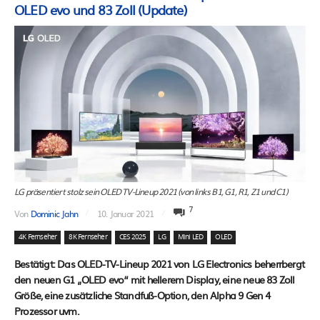
OLED evo und 83 Zoll (Update)
LG präsentiert stolz sein OLED TV-Lineup 2021 (von links B1, G1, R1, Z1 und C1)
7
Von
Dominic Jahn
10. Januar 2021
4K Fernseher
8K Fernseher
CES 2025
LG
Mini LED
OLED
Bestätigt: Das OLED-TV-Lineup 2021 von LG Electronics beherrbergt
den neuen G1 „OLED evo“ mit hellerem Display, eine neue 83 Zoll
Größe, eine zusätzliche Standfuß-Option, den Alpha 9 Gen 4
Prozessor uvm.