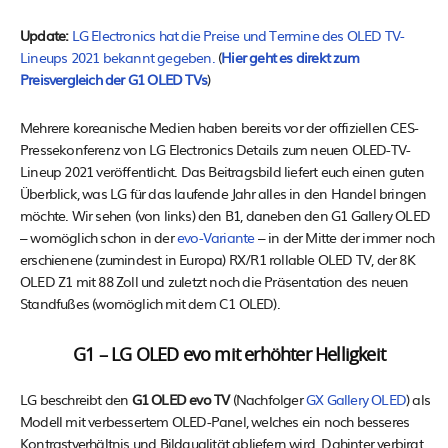
Update:
LG Electronics hat die Preise und Termine des OLED TV-
Lineups 2021 bekannt gegeben.
(
Hier geht es direkt zum
Preisvergleich der G1 OLED TVs
)
Mehrere koreanische Medien haben bereits vor der offiziellen CES-
Pressekonferenz von LG Electronics Details zum neuen OLED-TV-
Lineup 2021 veröffentlicht. Das Beitragsbild liefert euch einen guten
Überblick, was LG für das laufende Jahr alles in den Handel bringen
möchte. Wir sehen (von links) den B1, daneben den G1 Gallery OLED
– womöglich schon in der
evo-Variante
– in der Mitte der immer noch
erschienene (zumindest in Europa) RX/R1 rollable OLED TV, der 8K
OLED Z1 mit 88 Zoll und zuletzt noch die Präsentation des neuen
Standfußes (womöglich mit dem C1 OLED).
G1 – LG OLED evo mit erhöhter Helligkeit
LG beschreibt den
G1 OLED evo TV
(Nachfolger
GX Gallery OLED
) als
Modell mit verbessertem OLED-Panel, welches ein noch besseres
Kontrastverhältnis und Bildqualität abliefern wird. Dahinter verbirgt