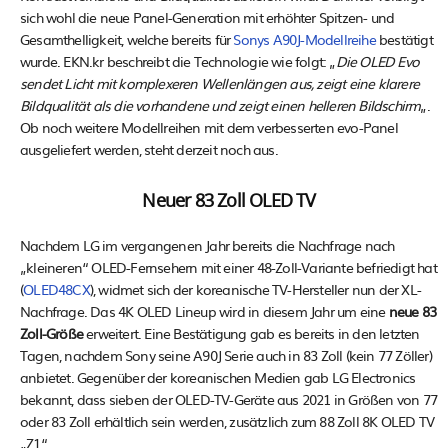
sich wohl die neue Panel-Generation mit erhöhter Spitzen- und
Gesamthelligkeit, welche bereits für
Sonys A90J-Modellreihe
bestätigt
wurde. EKN.kr beschreibt die Technologie wie folgt: „
Die OLED Evo
sendet Licht mit komplexeren Wellenlängen aus, zeigt eine klarere
Bildqualität als die vorhandene und zeigt einen helleren Bildschirm
„.
Ob noch weitere Modellreihen mit dem verbesserten evo-Panel
ausgeliefert werden, steht derzeit noch aus.
Neuer 83 Zoll OLED TV
Nachdem LG im vergangenen Jahr bereits die Nachfrage nach
„kleineren“ OLED-Fernsehern mit einer 48-Zoll-Variante befriedigt hat
(
OLED48CX
), widmet sich der koreanische TV-Hersteller nun der XL-
Nachfrage. Das 4K OLED Lineup wird in diesem Jahr um eine
neue 83
Zoll-Größe
erweitert. Eine Bestätigung gab es bereits in den letzten
Tagen, nachdem Sony seine A90J Serie auch in 83 Zoll (kein 77 Zöller)
anbietet. Gegenüber der koreanischen Medien gab LG Electronics
bekannt, dass sieben der OLED-TV-Geräte aus 2021 in Größen von 77
oder 83 Zoll erhältlich sein werden, zusätzlich zum 88 Zoll 8K OLED TV
„Z1“.