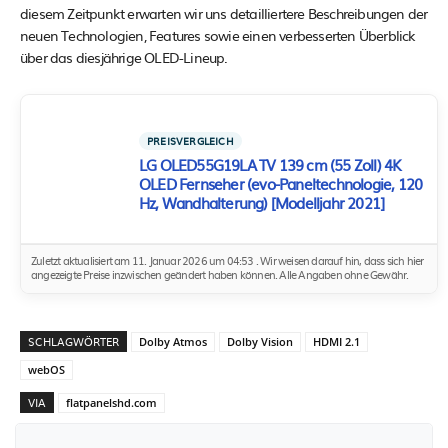
diesem Zeitpunkt erwarten wir uns detailliertere Beschreibungen der
neuen Technologien, Features sowie einen verbesserten Überblick
über das diesjährige OLED-Lineup.
PREISVERGLEICH
LG OLED55G19LA TV 139 cm (55 Zoll) 4K
OLED Fernseher (evo-Paneltechnologie, 120
Hz, Wandhalterung) [Modelljahr 2021]
Zuletzt aktualisiert am 11. Januar 2026 um 04:53 . Wir weisen darauf hin, dass sich hier
angezeigte Preise inzwischen geändert haben können. Alle Angaben ohne Gewähr.
SCHLAGWÖRTER
Dolby Atmos
Dolby Vision
HDMI 2.1
webOS
VIA
flatpanelshd.com