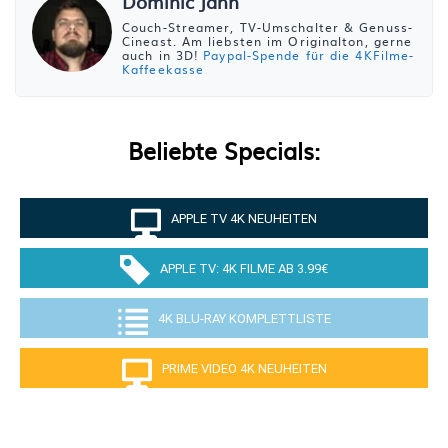
Dominic Jahn
Couch-Streamer, TV-Umschalter & Genuss-
Cineast. Am liebsten im Originalton, gerne
auch in 3D!
Paypal-Spende für die 4KFilme-
Kaffeekasse
Beliebte Specials:
APPLE TV 4K NEUHEITEN
APPLE TV: 4K FILME AB 3.99€
4K BLU-RAY KOMPLETTLISTE
PRIME VIDEO 4K NEUHEITEN