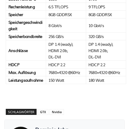
Rechenleistung
6.5 TFLOPS
9 TFLOPS
Speicher
8GB GDDR5X
8GB GDDR5X
Speichergeschwindi
8 Gbit/s
10 Gbit/s
gkeit
Speicherbandbreite
256 GB/s
320 GB/s
DP 1.4 (ready),
DP 1.4 (ready),
Anschlüsse
HDMI 2.0b,
HDMI 2.0b,
DL-DVI
DL-DVI
HDCP
HDCP 2.2
HDCP 2.2
Max. Auflösung
7680×4320 @60Hz
7680×4320 @60Hz
Leistungsaufnahme
150 Watt
180 Watt
SCHLAGWÖRTER
GTX
Nvidia