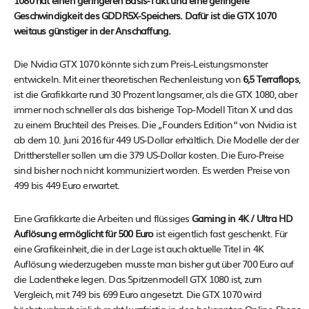
1080 hat einen geringeren Basis-Takt und eine geringere
Geschwindigkeit des GDDR5X-Speichers. Dafür ist die GTX 1070
weitaus günstiger in der Anschaffung.
Die Nvidia GTX 1070 könnte sich zum Preis-Leistungsmonster
entwickeln. Mit einer theoretischen Rechenleistung von
6,5 Terraflops
,
ist die Grafikkarte rund 30 Prozent langsamer, als die GTX 1080, aber
immer noch schneller als das bisherige Top-Modell Titan X und das
zu einem Bruchteil des Preises. Die „Founders Edition“ von Nvidia ist
ab dem 10. Juni 2016 für 449 US-Dollar erhältlich. Die Modelle der der
Dritthersteller sollen um die 379 US-Dollar kosten. Die Euro-Preise
sind bisher noch nicht kommuniziert worden. Es werden Preise von
499 bis 449 Euro erwartet.
Eine Grafikkarte die Arbeiten und flüssiges
Gaming in 4K / Ultra HD
Auflösung ermöglicht für 500 Euro
ist eigentlich fast geschenkt. Für
eine Grafikeinheit, die in der Lage ist auch aktuelle Titel in 4K
Auflösung wiederzugeben musste man bisher gut über 700 Euro auf
die Ladentheke legen. Das Spitzenmodell GTX 1080 ist, zum
Vergleich, mit 749 bis 699 Euro angesetzt. Die GTX 1070 wird