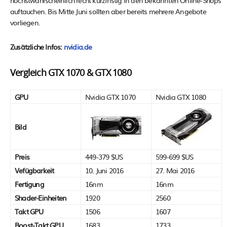
höchstwahrscheinlich recht kurzfristig in den bekannten Online-Shops
auftauchen. Bis Mitte Juni sollten aber bereits mehrere Angebote
vorliegen.
Zusätzliche Infos:
nvidia.de
Vergleich GTX 1070 & GTX 1080
GPU
Nvidia GTX 1070
Nvidia GTX 1080
Bild
Preis
449-379 $US
599-699 $US
Vefügbarkeit
10. Juni 2016
27. Mai 2016
Fertigung
16nm
16nm
Shader-Einheiten
1920
2560
Takt GPU
1506
1607
Boost-Takt GPU
1683
1733