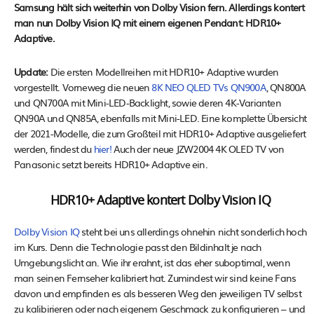
Samsung hält sich weiterhin von Dolby Vision fern. Allerdings kontert
man nun Dolby Vision IQ mit einem eigenen Pendant: HDR10+
Adaptive.
Update:
Die ersten Modellreihen mit HDR10+ Adaptive wurden
vorgestellt. Vorneweg die neuen
8K NEO QLED TVs QN900A
, QN800A
und QN700A mit Mini-LED-Backlight, sowie deren 4K-Varianten
QN90A und QN85A, ebenfalls mit Mini-LED. Eine komplette Übersicht
der 2021-Modelle, die zum Großteil mit HDR10+ Adaptive ausgeliefert
werden, findest du
hier!
Auch der neue JZW2004 4K OLED TV von
Panasonic setzt bereits HDR10+ Adaptive ein.
HDR10+ Adaptive kontert Dolby Vision IQ
Dolby Vision IQ
steht bei uns allerdings ohnehin nicht sonderlich hoch
im Kurs. Denn die Technologie passt den Bildinhalt je nach
Umgebungslicht an. Wie ihr erahnt, ist das eher suboptimal, wenn
man seinen Fernseher kalibriert hat. Zumindest wir sind keine Fans
davon und empfinden es als besseren Weg den jeweiligen TV selbst
zu kalibirieren oder nach eigenem Geschmack zu konfigurieren – und