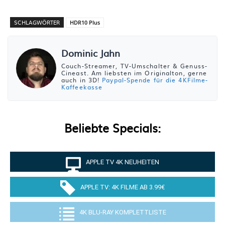
SCHLAGWÖRTER
HDR10 Plus
Dominic Jahn
Couch-Streamer, TV-Umschalter & Genuss-
Cineast. Am liebsten im Originalton, gerne
auch in 3D!
Paypal-Spende für die 4KFilme-
Kaffeekasse
Beliebte Specials:
APPLE TV 4K NEUHEITEN
APPLE TV: 4K FILME AB 3.99€
4K BLU-RAY KOMPLETTLISTE