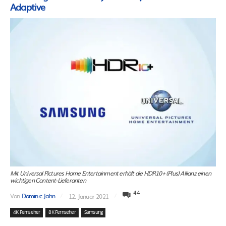
Adaptive
Mit Universal Pictures Home Entertainment erhält die HDR10+ (Plus) Allianz einen
wichtigen Content-Lieferanten
44
Von
Dominic Jahn
12. Januar 2021
4K Fernseher
8K Fernseher
Samsung