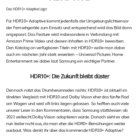
Das HDR10+ Adaptive Logo
Für HDR10+ Adaptive kommt jedenfalls der Umgebungslichtsensor
der Fernsehgeräte zum Einsatz und entsprechend wird das Bild dann
angepasst. Das Feature wird insbesondere in Verbindung mit
Amazon Prime Video und dessen Inhalten in HDR10+ beworben.
Den Katalog an verfügbaren Titeln mit HDR10+ wolle man dabei
auch im nächsten Jahr stark erweitern – Universal Pictures Home
Entertainment sei dabei laut Samsung ein wichtiger Partner.
HDR10+: Die Zukunft bleibt düster
Dennoch nützt das Drumherumreden nichts: HDR10+ ist aktuell im
direkten Vergleich mit HDR10 und Dolby Vision eher das fünfte Rad
am Wagen und wird oft links liegen gelassen. So hofften auch viele
unserer Leser in den Kommentaren, dass Samsung stattdessen ab
2021 vielleicht Dolby Vision adoptieren würde. Danach sieht es aber
nun leider nicht aus, da man eher die HDR0+-Bemühungen weiter
ausbaut. Was denkt ihr über das kommende HDR10+ Adaptive?