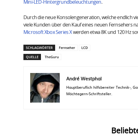
Mini-LED-Hintergrundbeleuchtungen
.
Durch die neue Konsolengeneration, welche endlich viel
viele Kunden über den Kauf eines neuen Fernsehers 
Microsoft Xbox Series X
werden etwa 8K und 120 Hz sow
SCHLAGWÖRTER
Fernseher
LCD
QUELLE
TheGuru
André Westphal
Hauptberuflich hilfsbereiter Technik-,
Möchtegern-Schriftsteller.
Beliebt