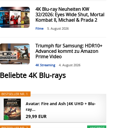
4K Blu-ray Neuheiten KW
32/2026: Eyes Wide Shut, Mortal
Kombat II, Michael & Prada 2
Filme
5. August 2026
Triumph für Samsung: HDR10+
Advanced kommt zu Amazon
Prime Video
4K Streaming
4. August 2026
Beliebte 4K Blu-rays
BESTSELLER NR. 1
Avatar: Fire and Ash [4K UHD + Blu-
ray...
29,99 EUR
BESTSELLER NR. 2
ANGEBOT