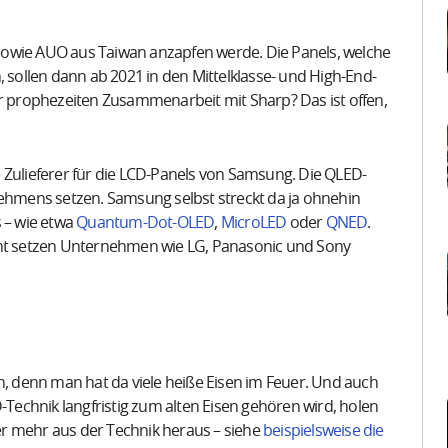
sowie AUO aus Taiwan anzapfen werde. Die Panels, welche
, sollen dann ab 2021 in den Mittelklasse- und High-End-
 prophezeiten Zusammenarbeit mit Sharp? Das ist offen,
 Zulieferer für die LCD-Panels von Samsung. Die QLED-
nehmens setzen. Samsung selbst streckt da ja ohnehin
s – wie etwa
Quantum-Dot-OLED
,
MicroLED
oder
QNED
.
t setzen Unternehmen wie LG, Panasonic und Sony
n, denn man hat da viele heiße Eisen im Feuer. Und auch
-Technik langfristig zum alten Eisen gehören wird, holen
r mehr aus der Technik heraus – siehe
beispielsweise die