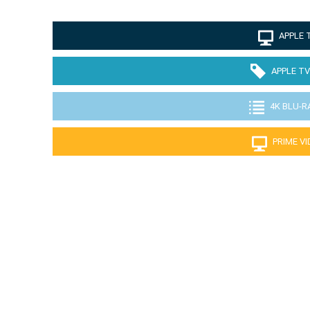
APPLE 
APPLE TV
4K BLU-R
PRIME V