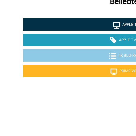
Beliebt
APPLE 
APPLE TV
4K BLU-R
PRIME V