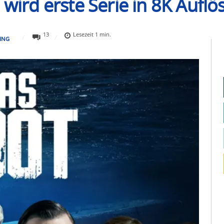
 wird erste Serie in 8K Aufl
13
Lesezeit
1
min.
ING