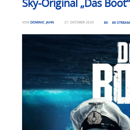
Sky-Original „Das Boot“
VON
DOMINIC JAHN
27. OKTOBER 2020
8K
8K STREAM