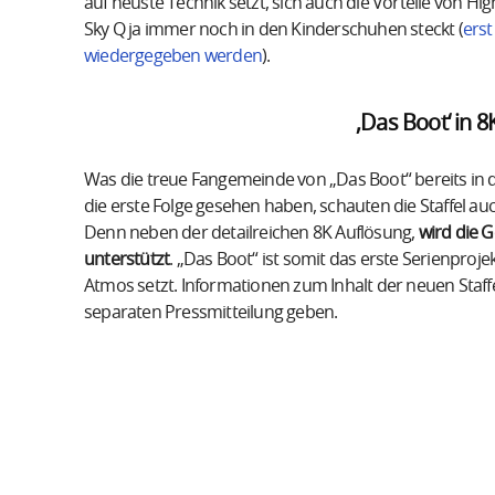
auf neuste Technik setzt, sich auch die Vorteile von 
Sky Q ja immer noch in den Kinderschuhen steckt (
erst
wiedergegeben werden
).
‚Das Boot‘ in 
Was die treue Fangemeinde von „Das Boot“ bereits in d
die erste Folge gesehen haben, schauten die Staffel auc
Denn neben der detailreichen 8K Auflösung,
wird die 
unterstützt
. „Das Boot“ ist somit das erste Serienproj
Atmos setzt. Informationen zum Inhalt der neuen Staffe
separaten Pressmitteilung geben.