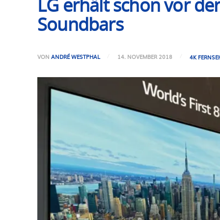
LG erhält schon vor d
Soundbars
VON
ANDRÉ WESTPHAL
14. NOVEMBER 2018
4K FERNSE