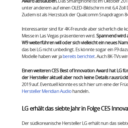
Award abstauben.
Das Smartphone ist im Oktober 2018 
unter anderem auf einen OLED-Bildschirm mit 6,4 Zoll 
Zudem ist als Herzstück der Qualcomm Snapdragon 84
Interessanter sind für 4K-Freunde aber sicherlich di
Messe in Las Vegas präsentieren wird.
Spannend wird ab
W9 weiterführen will oder sich vielleicht ein neues N
das bei LG nicht unbedingt. Es könnte sogar ein F9 daz
Modelle haben wir ja
bereits berichtet
. Auch 8K-TVs wi
Einen weiteren CES Best of Innovation Award hat LG f
der Hersteller aktuell aber noch keine Details rausrückt
2019 auf. Eventuell könnte es sich hier um eine der Fr
Hersteller Meridian Audio
handeln.
LG erhält das siebte Jahr in Folge CES Inno
Der südkoreanische Hersteller LG erhält nun das siebte