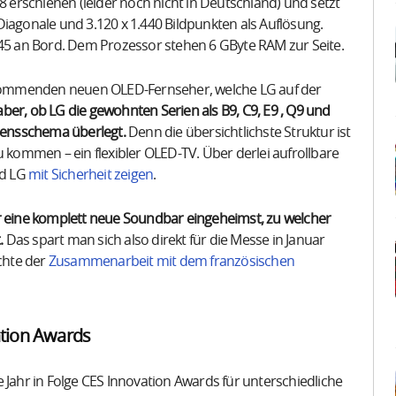
erschienen (leider noch nicht in Deutschland) und setzt
Diagonale und 3.120 x 1.440 Bildpunkten als Auflösung.
5 an Bord. Dem Prozessor stehen 6 GByte RAM zur Seite.
e kommenden neuen OLED-Fernseher, welche LG auf der
er, ob LG die gewohnten Serien als B9, C9, E9 , Q9 und
amensschema überlegt.
Denn die übersichtlichste Struktur ist
u kommen – ein flexibler OLED-TV. Über derlei aufrollbare
rd LG
mit Sicherheit zeigen
.
ür eine komplett neue Soundbar eingeheimst, zu welcher
.
Das spart man sich also direkt für die Messe in Januar
üchte der
Zusammenarbeit mit dem französischen
vation Awards
 Jahr in Folge CES Innovation Awards für unterschiedliche