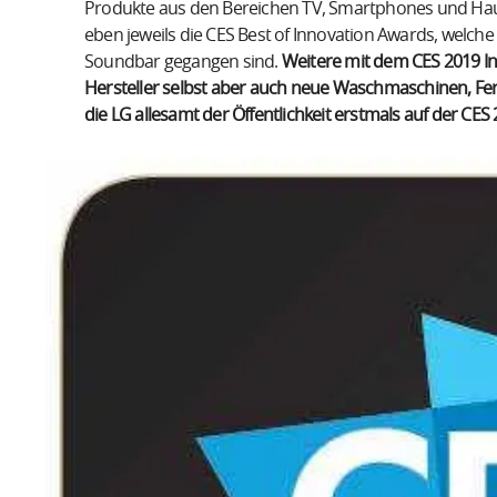
Produkte aus den Bereichen TV, Smartphones und Hau
eben jeweils die CES Best of Innovation Awards, welch
Soundbar gegangen sind.
Weitere mit dem CES 2019 I
Hersteller selbst aber auch neue Waschmaschinen, Fe
die LG allesamt der Öffentlichkeit erstmals auf der CES 