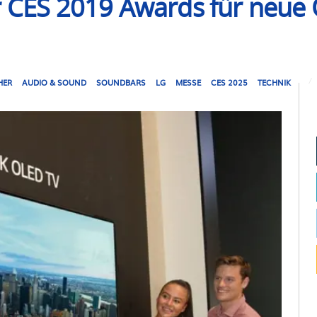
er CES 2019 Awards für neue
HER
AUDIO & SOUND
SOUNDBARS
LG
MESSE
CES 2025
TECHNIK