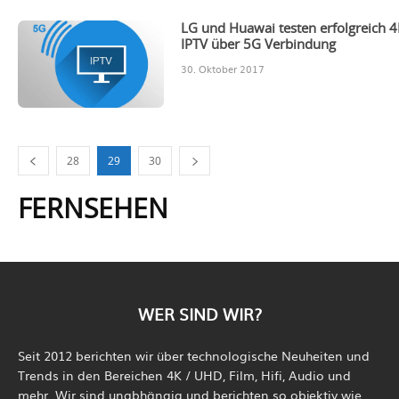
LG und Huawai testen erfolgreich 
IPTV über 5G Verbindung
30. Oktober 2017
28
29
30
FERNSEHEN
WER SIND WIR?
Seit 2012 berichten wir über technologische Neuheiten und
Trends in den Bereichen 4K / UHD, Film, Hifi, Audio und
mehr. Wir sind unabhängig und berichten so objektiv wie